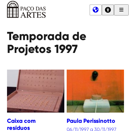
Men
Princ
Paço
das
Temporada de
Artes
Projetos 1997
Caixa com
Paula Perissinotto
resíduos
06/11/1997 a 30/11/1997