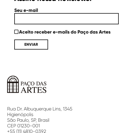
Seu e-mail
Aceito receber e-mails do Paço das Artes
Paço
das
Artes
Rua Dr. Albuquerque Lins, 1345
Higienópolis
São Paulo, SP, Brasil
CEP 01230-001
+55 (11) 4810-0392