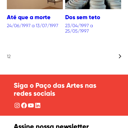
Até que a morte
Dos sem teto
24/06/1997 a 13/07/1997
23/04/1997 a
25/05/1997
Pre
1
2
Navegação
por
posts
Siga o Paço das Artes nas
redes sociais
Instagram
Facebook
YouTube
LinkedIn
Assine nossa newsletter