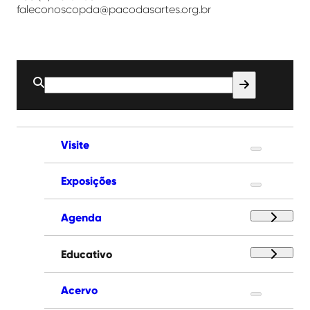
faleconoscopda@pacodasartes.org.br
Buscar
por:
Visite
Exposições
Agenda
Educativo
Acervo