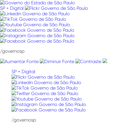
Pular
para
SP + Digital
o
conteúdo
/governosp
SP + Digital
/governosp