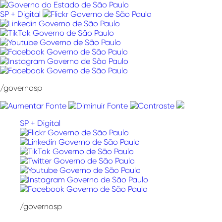
Pular
para
SP + Digital
o
conteúdo
/governosp
SP + Digital
/governosp