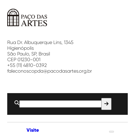
Paço
das
Artes
Rua Dr. Albuquerque Lins, 1345
Higienópolis
São Paulo, SP, Brasil
CEP 01230-001
+55 (11) 4810-0392
faleconoscopda@pacodasartes.org.br
Buscar
por:
Visite