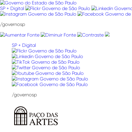
Pular
para
SP + Digital
o
conteúdo
/governosp
SP + Digital
/governosp
Paço