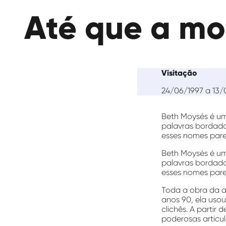
das
Até que a mo
Artes
Visitação
24/06/1997 a 13/
Beth Moysés é um
palavras bordada
esses nomes pare
Beth Moysés é um
palavras bordada
esses nomes pare
Toda a obra da a
anos 90, ela usou
clichês. A partir
poderosas articu