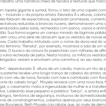
trabalho uma narrativa cheia de tecidos e texturas que marc
um tapete gigante e surreal, forrou o teto de uma capela co
 – incluindo o da própria artista. Elevados Ã s alturas, cobrin
 eles falavam de expectativas, expiravam promessas, comenta
ctativas reduzidas a brancas nuvens, demonstravam uma aus
endurados pelas saias, recheados com panos, vazios e anôni
idão. Sua forma sugeria um campo minado de lágrimas pálida
ém criou uma série de obras em que os vestidos de noivas
xas. Cada trabalho intitulado com o nome da dona real do ve
to feminino. “Renata”, por exemplo, mostrava a saia de um v
tela. O buraco da cintura foi preenchido com milhares de alfi
 vulva recheada de pelos. Nesta mostra, os mÃ­ticos vestidos
brigados: vestem e envolvem uma caminha e, ao seu redor, m
im”, dependurado Ã altura de um caixão, marca um rito de
a patente recebe uma longa trança de cabelos da artista,
ito com véu de noiva, forrado com tule e carimbado com florzin
morte do cabelo longo”, Moysés renasce com uma nova face. 
gal, o casamento mata a ingenuidade da mulher e a transfer
dois. Ladeando esse pequeno e patético “berço”, a artista enfi
abrigos, territórios de segurança, invólucros de domesticidade
oras de constrangimentos, cobertos apenas por véus brancos
ise Bourgeois, Beth Moysés cria células que, ao invés de de