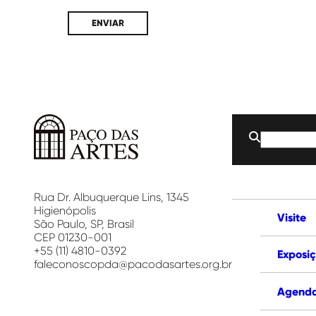
Buscar
por:
Paço
das
Artes
Rua Dr. Albuquerque Lins, 1345
Higienópolis
Visite
São Paulo, SP, Brasil
CEP 01230-001
+55 (11) 4810-0392
Exposi
faleconoscopda@pacodasartes.org.br
Agend