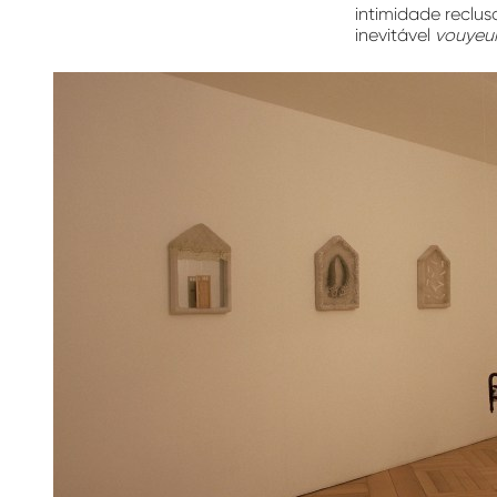
intimidade reclu
inevitável
vouyeur