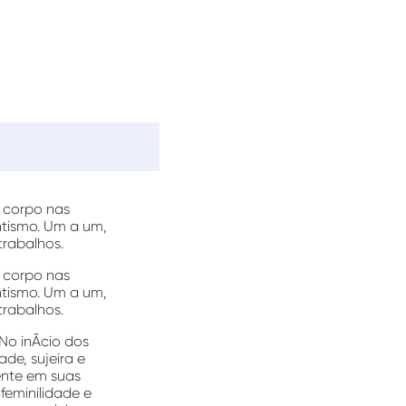
 corpo nas
ntismo. Um a um,
trabalhos.
 corpo nas
ntismo. Um a um,
trabalhos.
o inÃ­cio dos
de, sujeira e
sente em suas
feminilidade e