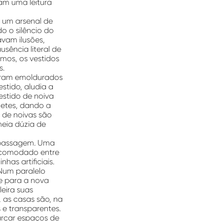
am uma leitura
m um arsenal de
do o silêncio do
vam ilusões,
ência literal de
mos, os vestidos
s.
 eram emoldurados
stido, aludia a
estido de noiva
netes, dando a
 de noivas são
eia dúzia de
 passagem. Uma
 acomodado entre
has artificiais.
Num paralelo
e para a nova
leira suas
, as casas são, na
 e transparentes.
marcar espaços de