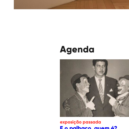
Agenda
exposição
passada
E o palhaço, quem é?