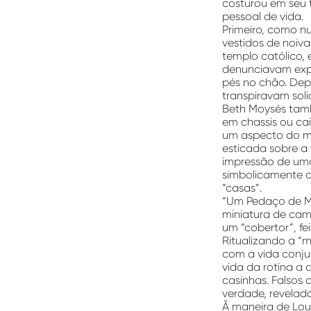
costurou em seu 
pessoal de vida.
Primeiro, como n
vestidos de noivas
templo católico,
denunciavam expe
pés no chão. Dep
transpiravam sol
Beth Moysés tamb
em chassis ou cai
um aspecto do mi
esticada sobre a 
impressão de uma
simbolicamente a
“casas”.
“Um Pedaço de M
miniatura de cam
um “cobertor”, fe
Ritualizando a “
com a vida conju
vida da rotina a 
casinhas. Falsos 
verdade, revelad
Ã maneira de Lou