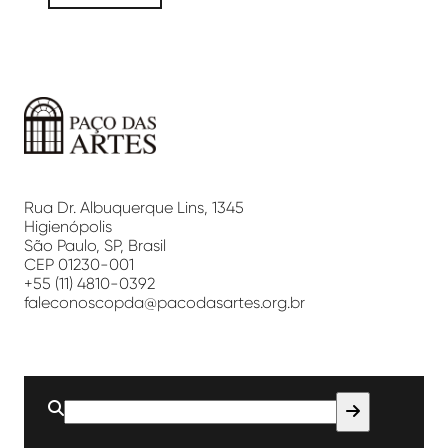
Paço
das
Artes
Rua Dr. Albuquerque Lins, 1345
Higienópolis
São Paulo, SP, Brasil
CEP 01230-001
+55 (11) 4810-0392
faleconoscopda@pacodasartes.org.br
Buscar
por: