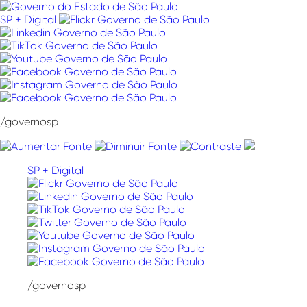
Pular
para
SP + Digital
o
conteúdo
/governosp
SP + Digital
/governosp