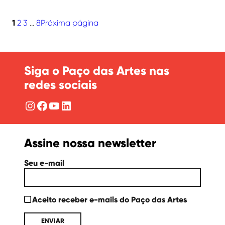
1
2
3
…
8
Próxima página
Siga o Paço das Artes nas
redes sociais
Instagram
Facebook
YouTube
LinkedIn
Assine nossa newsletter
Seu e-mail
Aceito receber e-mails do Paço das Artes