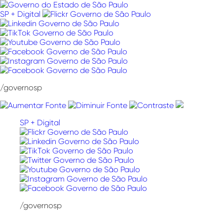
Pular
para
SP + Digital
o
conteúdo
/governosp
SP + Digital
/governosp