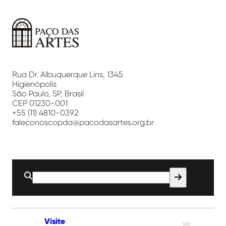
Paço
das
Artes
Rua Dr. Albuquerque Lins, 1345
Higienópolis
São Paulo, SP, Brasil
CEP 01230-001
+55 (11) 4810-0392
faleconoscopda@pacodasartes.org.br
Buscar
por:
Visite