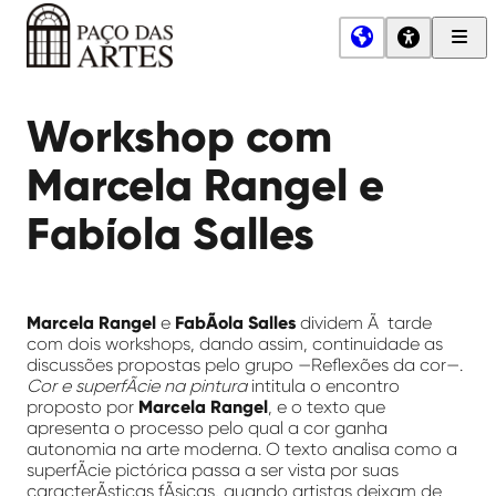
Men
Princ
Paço
das
Workshop com
Artes
Marcela Rangel e
Fabíola Salles
Marcela Rangel
e
FabÃ­ola Salles
dividem Ã tarde
com dois workshops, dando assim, continuidade as
discussões propostas pelo grupo —Reflexões da cor—.
Cor e superfÃ­cie na pintura
intitula o encontro
proposto por
Marcela Rangel
, e o texto que
apresenta o processo pelo qual a cor ganha
autonomia na arte moderna. O texto analisa como a
superfÃ­cie pictórica passa a ser vista por suas
caracterÃ­sticas fÃ­sicas, quando artistas deixam de