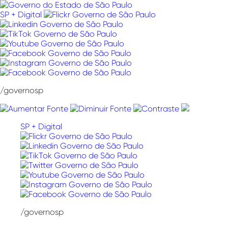
Pular
para
SP + Digital
o
conteúdo
/governosp
SP + Digital
/governosp