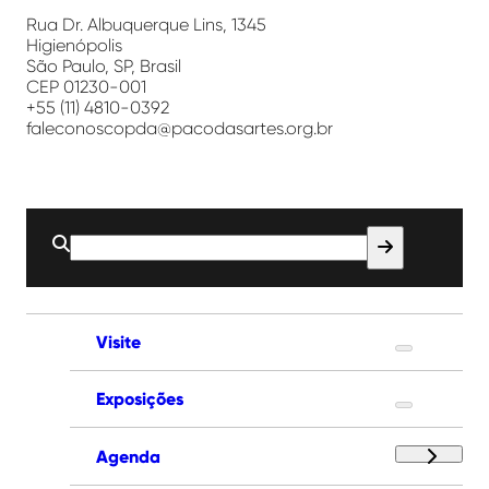
das
Artes
Rua Dr. Albuquerque Lins, 1345
Higienópolis
São Paulo, SP, Brasil
CEP 01230-001
+55 (11) 4810-0392
faleconoscopda@pacodasartes.org.br
Buscar
por:
Visite
Exposições
Agenda