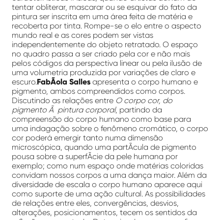
tentar obliterar, mascarar ou se esquivar do fato da
pintura ser inscrita em uma área feita de matéria e
recoberta por tinta. Rompe-se o elo entre o aspecto
mundo real e as cores podem ser vistas
independentemente do objeto retratado. O espaço
no quadro passa a ser criado pela cor e não mais
pelos códigos da perspectiva linear ou pela ilusão de
uma volumetria produzida por variações de claro e
escuro.
FabÃ­ola Salles
apresenta o corpo humano e
pigmento, ambos compreendidos como corpos.
Discutindo as relações entre
O corpo cor, do
pigmento Ã pintura corporal
, partindo da
compreensão do corpo humano como base para
uma indagação sobre o fenômeno cromático, o corpo
cor poderá emergir tanto numa dimensão
microscópica, quando uma partÃ­cula de pigmento
pousa sobre a superfÃ­cie da pele humana por
exemplo; como num espaço onde matérias coloridas
convidam nossos corpos a uma dança maior. Além da
diversidade de escala o corpo humano aparece aqui
como suporte de uma ação cultural. As possibilidades
de relações entre eles, convergências, desvios,
alterações, posicionamentos, tecem os sentidos da