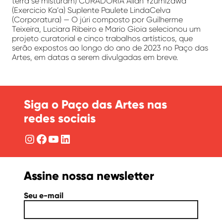
terra se misturam) CURADORIA Allan Yzumizawa
(Exercicio Ka’a) Suplente Paulete LindaCelva
(Corporatura) — O júri composto por Guilherme
Teixeira, Luciara Ribeiro e Mario Gioia selecionou um
projeto curatorial e cinco trabalhos artísticos, que
serão expostos ao longo do ano de 2023 no Paço das
Artes, em datas a serem divulgadas em breve.
Siga o Paço das Artes nas
redes sociais
Instagram
Facebook
YouTube
LinkedIn
Assine nossa newsletter
Seu e-mail