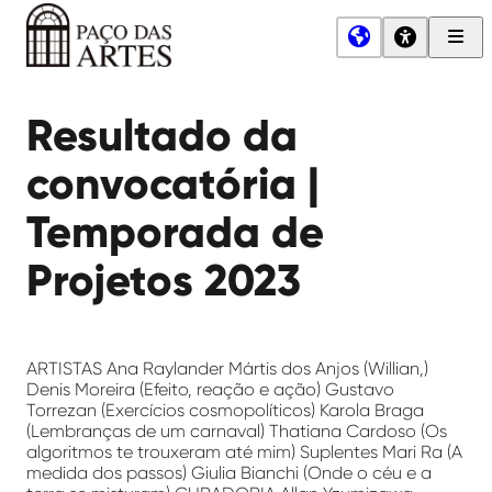
Men
Princ
Paço
das
Resultado da
Artes
convocatória |
Temporada de
Projetos 2023
ARTISTAS Ana Raylander Mártis dos Anjos (Willian,)
Denis Moreira (Efeito, reação e ação) Gustavo
Torrezan (Exercícios cosmopolíticos) Karola Braga
(Lembranças de um carnaval) Thatiana Cardoso (Os
algoritmos te trouxeram até mim) Suplentes Mari Ra (A
medida dos passos) Giulia Bianchi (Onde o céu e a