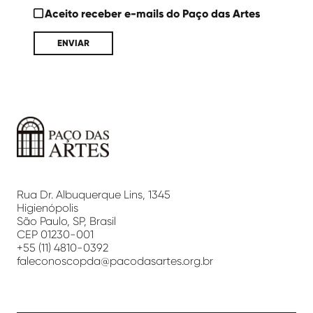
Aceito receber e-mails do Paço das Artes
Paço
das
Artes
Rua Dr. Albuquerque Lins, 1345
Higienópolis
São Paulo, SP, Brasil
CEP 01230-001
+55 (11) 4810-0392
faleconoscopda@pacodasartes.org.br