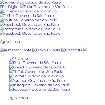
Pular
para
SP + Digital
o
conteúdo
/governosp
SP + Digital
/governosp