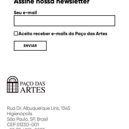
Assine nossa newsletter
Seu e-mail
Aceito receber e-mails do Paço das Artes
Paço
das
Artes
Rua Dr. Albuquerque Lins, 1345
Higienópolis
São Paulo, SP, Brasil
CEP 01230-001