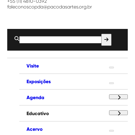
+55 (11) 4810-0392
faleconoscopda@pacodasartes.org.br
Buscar
por:
Visite
Exposições
Agenda
Educativo
Acervo