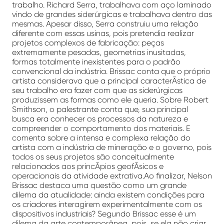
trabalho. Richard Serra, trabalhava com aço laminado
vindo de grandes siderúrgicas e trabalhava dentro das
mesmas. Apesar disso, Serra construiu uma relação
diferente com essas usinas, pois pretendia realizar
projetos complexos de fabricação: peças
extremamente pesadas, geometrias inusitadas,
formas totalmente inexistentes para o padrão
convencional da indústria. Brissac conta que o próprio
artista considerava que a principal caracterÃ­stica de
seu trabalho era fazer com que as siderúrgicas
produzissem as formas como ele queria. Sobre Robert
Smithson, o palestrante conta que, sua principal
busca era conhecer os processos da natureza e
compreender o comportamento dos materiais. E
comenta sobre a intensa e complexa relação do
artista com a indústria de mineração e o governo, pois
todos os seus projetos são conceitualmente
relacionados aos princÃ­pios geofÃ­sicos e
operacionais da atividade extrativa.Ao finalizar, Nelson
Brissac destaca uma questão como um grande
dilema da atualidade: ainda existem condições para
os criadores interagirem experimentalmente com os
dispositivos industriais? Segundo Brissac esse é um
dilema da arte contemporânea, pois, se ela não criar