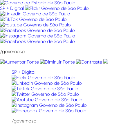
Pular
para
SP + Digital
o
conteúdo
/governosp
SP + Digital
/governosp