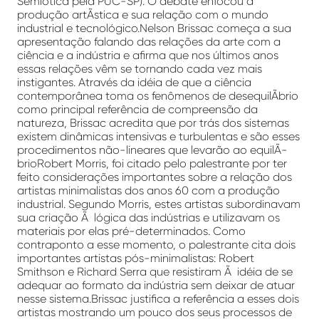
Semiótica pela PUC-SP). O debate enfocou a
produção artÃ­stica e sua relação com o mundo
industrial e tecnológico.Nelson Brissac começa a sua
apresentação falando das relações da arte com a
ciência e a indústria e afirma que nos últimos anos
essas relações vêm se tornando cada vez mais
instigantes. Através da idéia de que a ciência
contemporânea toma os fenômenos de desequilÃ­brio
como principal referência de compreensão da
natureza, Brissac acredita que por trás dos sistemas
existem dinâmicas intensivas e turbulentas e são esses
procedimentos não-lineares que levarão ao equilÃ­
brioRobert Morris, foi citado pelo palestrante por ter
feito considerações importantes sobre a relação dos
artistas minimalistas dos anos 60 com a produção
industrial. Segundo Morris, estes artistas subordinavam
sua criação Ã lógica das indústrias e utilizavam os
materiais por elas pré-determinados. Como
contraponto a esse momento, o palestrante cita dois
importantes artistas pós-minimalistas: Robert
Smithson e Richard Serra que resistiram Ã idéia de se
adequar ao formato da indústria sem deixar de atuar
nesse sistema.Brissac justifica a referência a esses dois
artistas mostrando um pouco dos seus processos de