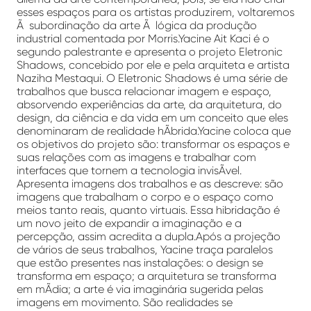
esses espaços para os artistas produzirem, voltaremos
Ã subordinação da arte Ã lógica da produção
industrial comentada por Morris.Yacine Ait Kaci é o
segundo palestrante e apresenta o projeto Eletronic
Shadows, concebido por ele e pela arquiteta e artista
Naziha Mestaqui. O Eletronic Shadows é uma série de
trabalhos que busca relacionar imagem e espaço,
absorvendo experiências da arte, da arquitetura, do
design, da ciência e da vida em um conceito que eles
denominaram de realidade hÃ­brida.Yacine coloca que
os objetivos do projeto são: transformar os espaços e
suas relações com as imagens e trabalhar com
interfaces que tornem a tecnologia invisÃ­vel.
Apresenta imagens dos trabalhos e as descreve: são
imagens que trabalham o corpo e o espaço como
meios tanto reais, quanto virtuais. Essa hibridação é
um novo jeito de expandir a imaginação e a
percepção, assim acredita a dupla.Após a projeção
de vários de seus trabalhos, Yacine traça paralelos
que estão presentes nas instalações: o design se
transforma em espaço; a arquitetura se transforma
em mÃ­dia; a arte é via imaginária sugerida pelas
imagens em movimento. São realidades se