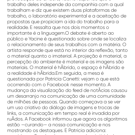
trabalho deles independe da companhia com a qual
trabalham e diz que existem duas plataformas de
trabalho, o laboratório experimental e a aceitação de
propostas que propiciam a ida do trabalho para a
realidade. E ressalta que nos dois momentos o
importante é a linguagem.O debate é aberto ao
público e Yacine é questionado sobre onde se localiza
o relacionamento de seus trabalhos com a matéria. O
artista responde que está no interior da reflexão, tanto
o material quanto o imaterial. A projeção é material, a
percepção do ambiente é material e as imagens são
materiais. O material é hÃ­brido, o espaço é hÃ­brido e
a realidade é hÃ­brida.Em seguida, a mesa é
questionada por Patricia Canetti: vejam o que está
ocorrendo com o Facebook nesse momento. A
mudança da visualização do feed de notÃ­cias causou
um desarranjo na comunicação de uma comunidade
de milhões de pessoas. Quando começava a se ver
um uso criativo do diálogo de imagens e trocas de
links, a comunicação em tempo real é invadida por
ruÃ­dos. A Facebook informou que agora os algoritmos
estão —curando— a nossa comunicação e nos
mostrando os destaques. E Patricia adiciona: