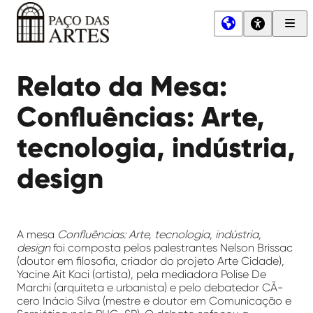
Men
Princ
Paço
das
Relato da Mesa:
Artes
Confluências: Arte,
tecnologia, indústria,
design
A mesa
Confluências: Arte, tecnologia, indústria,
design
foi composta pelos palestrantes Nelson Brissac
(doutor em filosofia, criador do projeto Arte Cidade),
Yacine Ait Kaci (artista), pela mediadora Polise De
Marchi (arquiteta e urbanista) e pelo debatedor CÃ­
cero Inácio Silva (mestre e doutor em Comunicação e