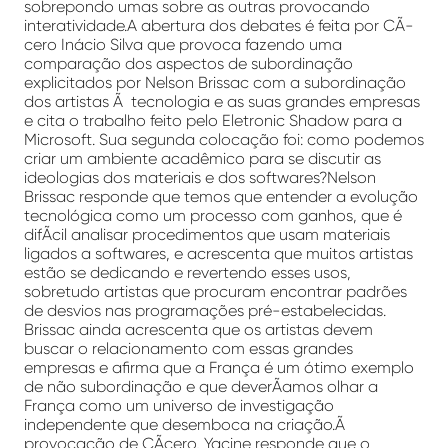
sobrepondo umas sobre as outras provocando
interatividade.A abertura dos debates é feita por CÃ­
cero Inácio Silva que provoca fazendo uma
comparação dos aspectos de subordinação
explicitados por Nelson Brissac com a subordinação
dos artistas Ã tecnologia e as suas grandes empresas
e cita o trabalho feito pelo Eletronic Shadow para a
Microsoft. Sua segunda colocação foi: como podemos
criar um ambiente acadêmico para se discutir as
ideologias dos materiais e dos softwares?Nelson
Brissac responde que temos que entender a evolução
tecnológica como um processo com ganhos, que é
difÃ­cil analisar procedimentos que usam materiais
ligados a softwares, e acrescenta que muitos artistas
estão se dedicando e revertendo esses usos,
sobretudo artistas que procuram encontrar padrões
de desvios nas programações pré-estabelecidas.
Brissac ainda acrescenta que os artistas devem
buscar o relacionamento com essas grandes
empresas e afirma que a França é um ótimo exemplo
de não subordinação e que deverÃ­amos olhar a
França como um universo de investigação
independente que desemboca na criação.Ã
provocação de CÃ­cero, Yacine responde que o