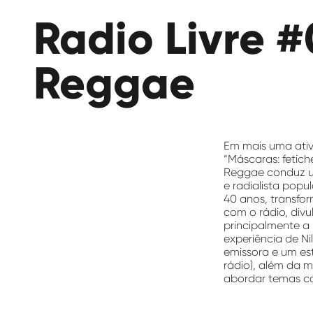
das
Radio Livre 
Artes
Reggae
Em mais uma ativ
“Máscaras: fetich
Reggae conduz um
e radialista pop
40 anos, transfor
com o rádio, divu
principalmente a 
experiência de N
emissora e um es
rádio), além da 
abordar temas co