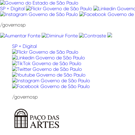
Pular
para
SP + Digital
o
conteúdo
/governosp
SP + Digital
/governosp
Paço