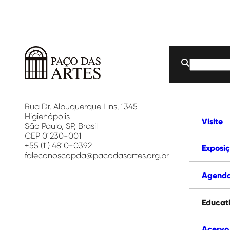
Buscar
por:
Paço
das
Artes
Rua Dr. Albuquerque Lins, 1345
Higienópolis
Visite
São Paulo, SP, Brasil
CEP 01230-001
+55 (11) 4810-0392
Exposi
faleconoscopda@pacodasartes.org.br
Agend
Educat
Acervo