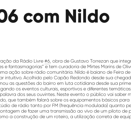
#06 com Nildo
ação da Rádio Livre
#6
, obra de Gustavo Torrezan que integ
es e fantasmagorias” e tem curadoria de Mirtes Marins de Olive
a ação sobre rádio comunitária. Nildo é baiano de Feira d
ular intuitivo. Acolhido pelo Capão Redondo desde sua chega
mou as questões do bairro em luta cotidiana desde sua prime
lgando os eventos culturais, esportivos e diferentes temáticas
palavra dos seus ouvintes. Neste evento o público vai saber 
ildo, que também falará sobre os equipamentos básicos par
túdio de rádio tanto por FM (frequência modulada) quanto pe
montagem de fazer uma transmissão ao vivo de um piloto de
mo a construção de um roteiro, a utilização correta de equi