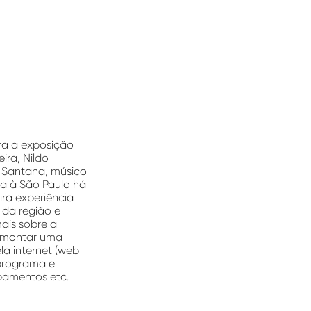
ra a exposição
ira, Nildo
e Santana, músico
da à São Paulo há
ira experiência
 da região e
mais sobre a
a montar uma
la internet (web
 programa e
pamentos etc.