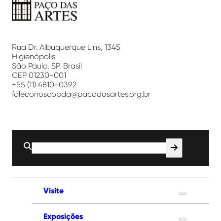
Paço
das
Artes
Rua Dr. Albuquerque Lins, 1345
Higienópolis
São Paulo, SP, Brasil
CEP 01230-001
+55 (11) 4810-0392
faleconoscopda@pacodasartes.org.br
Buscar
por:
Visite
Exposições