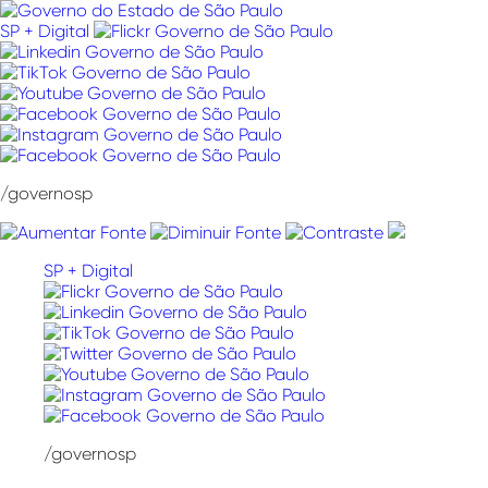
Pular
para
SP + Digital
o
conteúdo
/governosp
SP + Digital
/governosp