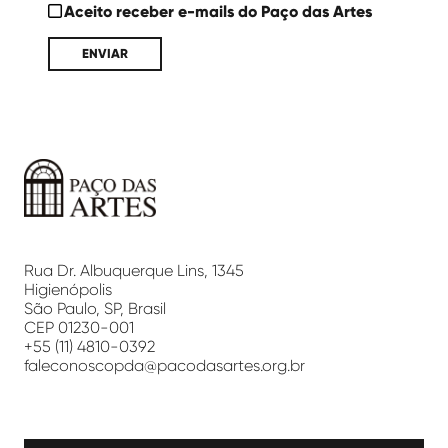
Aceito receber e-mails do Paço das Artes
Paço
das
Artes
Rua Dr. Albuquerque Lins, 1345
Higienópolis
São Paulo, SP, Brasil
CEP 01230-001
+55 (11) 4810-0392
faleconoscopda@pacodasartes.org.br