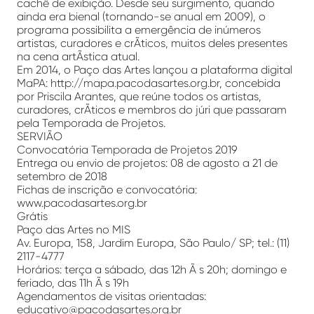
cachê de exibição. Desde seu surgimento, quando
ainda era bienal (tornando-se anual em 2009), o
programa possibilita a emergência de inúmeros
artistas, curadores e crÃ­ticos, muitos deles presentes
na cena artÃ­stica atual.
Em 2014, o Paço das Artes lançou a plataforma digital
MaPA: http://mapa.pacodasartes.org.br, concebida
por Priscila Arantes, que reúne todos os artistas,
curadores, crÃ­ticos e membros do júri que passaram
pela Temporada de Projetos.
SERVIÃO
Convocatória Temporada de Projetos 2019
Entrega ou envio de projetos: 08 de agosto a 21 de
setembro de 2018
Fichas de inscrição e convocatória:
www.pacodasartes.org.br
Grátis
Paço das Artes no MIS
Av. Europa, 158, Jardim Europa, São Paulo/ SP; tel.: (11)
2117-4777
Horários: terça a sábado, das 12h Ã s 20h; domingo e
feriado, das 11h Ã s 19h
Agendamentos de visitas orientadas:
educativo@pacodasartes.org.br