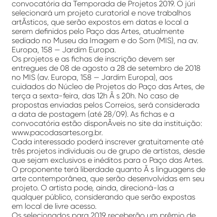
convocatória da Temporada de Projetos 2019. O júri
selecionará um projeto curatorial e nove trabalhos
artÃ­sticos, que serão expostos em datas e local a
serem definidos pelo Paço das Artes, atualmente
sediado no Museu da Imagem e do Som (MIS), na av.
Europa, 158 — Jardim Europa.
Os projetos e as fichas de inscrição devem ser
entregues de 08 de agosto a 28 de setembro de 2018
no MIS (av. Europa, 158 — Jardim Europa), aos
cuidados do Núcleo de Projetos do Paço das Artes, de
terça a sexta-feira, das 12h Ã s 20h. No caso de
propostas enviadas pelos Correios, será considerada
a data de postagem (até 28/09). As fichas e a
convocatória estão disponÃ­veis no site da instituição:
www.pacodasartes.org.br.
Cada interessado poderá inscrever gratuitamente até
três projetos individuais ou de grupo de artistas, desde
que sejam exclusivos e inéditos para o Paço das Artes.
O proponente terá liberdade quanto Ã s linguagens de
arte contemporânea, que serão desenvolvidas em seu
projeto. O artista pode, ainda, direcioná-las a
qualquer público, considerando que serão expostas
em local de livre acesso.
Os selecionados para 2019 receberão um prêmio de