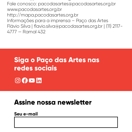
Fale conosco: pacodasartes@pacodasartes.org.br
www.pacodasartes.org.br
http://mapa.pacodasartes.org.br
Informações para a imprensa – Paço das Artes
Flávio Silva | flavio.silva@pacodasartes.org.br | (11) 2117-
4777 — Ramal 432
Siga o Paço das Artes nas
redes sociais
Instagram
Facebook
YouTube
LinkedIn
Assine nossa newsletter
Seu e-mail