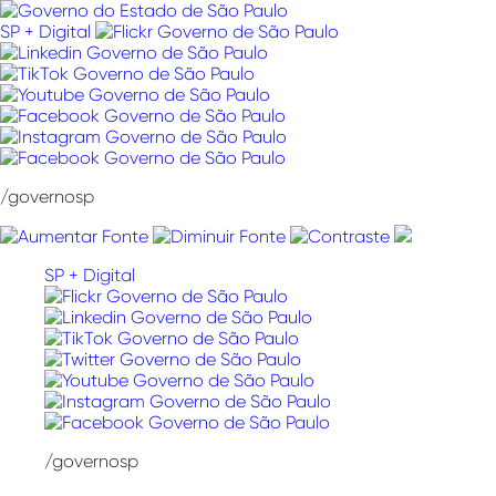
Pular
para
SP + Digital
o
conteúdo
/governosp
SP + Digital
/governosp