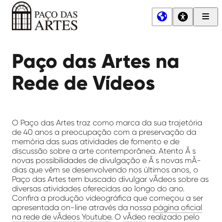
Men
Princ
Paço
das
Paço das Artes na
Artes
Rede de Vídeos
O Paço das Artes traz como marca da sua trajetória
de 40 anos a preocupação com a preservação da
memória das suas atividades de fomento e de
discussão sobre a arte contemporânea. Atento Ã s
novas possibilidades de divulgação e Ã s novas mÃ­
dias que vêm se desenvolvendo nos últimos anos, o
Paço das Artes tem buscado divulgar vÃ­deos sobre as
diversas atividades oferecidas ao longo do ano.
Confira a produção videográfica que começou a ser
apresentada on-line através da nossa
página oficial
na rede de vÃ­deos Youtube
.
O
vÃ­deo
realizado pelo