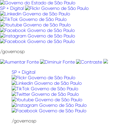
Pular
para
SP + Digital
o
conteúdo
/governosp
SP + Digital
/governosp