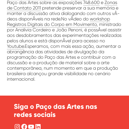
Paço das Artes
sobre as
exposições
748.600
e
Zonas
de Contato 2011
pretende preservar a sua memória e
manter a discussão ativa dialogando com outros vÃ­
deos disponÃ­veis na rede.No
vÃ­deo do
workshop
Registros Digitais do Corpo em Movimento
, ministrado
por Analivia Cordeiro e João Penoni, é possÃ­vel assistir
aos desdobramentos das experimentações realizadas
pelos alunos e está disponÃ­vel para acesso no
Youtube
.Esperamos, com mais essa ação, aumentar a
abrangência das atividades de divulgação da
programação do Paço das Artes e contribuir com a
discussão e a produção de material sobre a arte
contemporânea, num momento em que a produção
brasileira alcançou grande visibilidade no cenário
internacional.
Siga o Paço das Artes nas
redes sociais
Instagram
Facebook
YouTube
LinkedIn