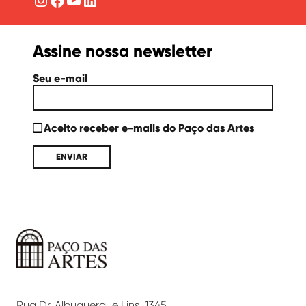
Assine nossa newsletter
Seu e-mail
Aceito receber e-mails do Paço das Artes
Paço
das
Artes
Rua Dr. Albuquerque Lins, 1345