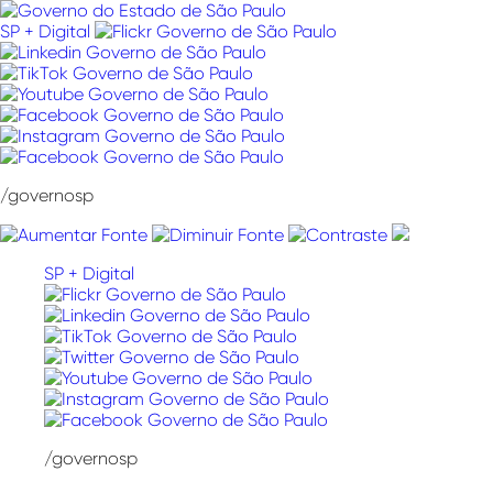
Pular
para
SP + Digital
o
conteúdo
/governosp
SP + Digital
/governosp