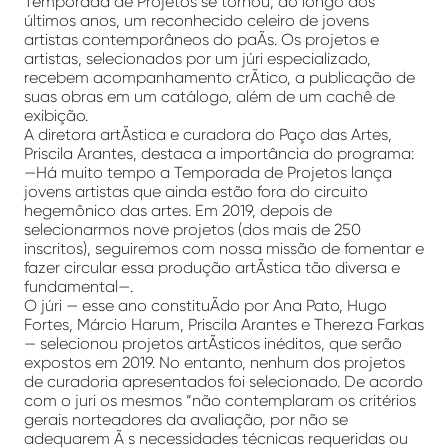
Temporada de Projetos se tornou, ao longo dos
últimos anos, um reconhecido celeiro de jovens
artistas contemporâneos do paÃ­s. Os projetos e
artistas, selecionados por um júri especializado,
recebem acompanhamento crÃ­tico, a publicação de
suas obras em um catálogo, além de um cachê de
exibição.
A diretora artÃ­stica e curadora do Paço das Artes,
Priscila Arantes, destaca a importância do programa:
—Há muito tempo a Temporada de Projetos lança
jovens artistas que ainda estão fora do circuito
hegemônico das artes. Em 2019, depois de
selecionarmos nove projetos (dos mais de 250
inscritos), seguiremos com nossa missão de fomentar e
fazer circular essa produção artÃ­stica tão diversa e
fundamental—.
O júri — esse ano constituÃ­do por Ana Pato, Hugo
Fortes, Márcio Harum, Priscila Arantes e Thereza Farkas
— selecionou projetos artÃ­sticos inéditos, que serão
expostos em 2019. No entanto, nenhum dos projetos
de curadoria apresentados foi selecionado. De acordo
com o juri os mesmos “não contemplaram os critérios
gerais norteadores da avaliação, por não se
adequarem Ã s necessidades técnicas requeridas ou