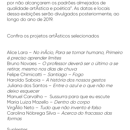
por não alcançarem os padrões almejados de
qualidade artÃ­stica e poética”. As datas e locais
dessa exibições serão divulgados posteriormente, ao
longo do ano de 2019.
Confira os projetos artÃ­sticos selecionados
Alice Lara –
No inÃ­cio, Para se tornar humano, Primeiro
é preciso aprender limites
Bruno Novaes –
O professor deverá ser o último a se
retirar, mesmo nos dias de chuva
Felipe Chimicatti –
Santiago – Fogo
Haroldo Saboia –
A história dos nossos gestos
Juliana dos Santos –
Entre o azul e o que não me
deixo esquecer
Manuel Carvalho – Sussurra para que eu escute
Maria Luiza Mazello –
Dentro do corpo
VirgÃ­lio Neto –
Tudo que não invento é falso
Carolina Nóbrega Silva –
Acerca do fracasso das
formas
Suplentes