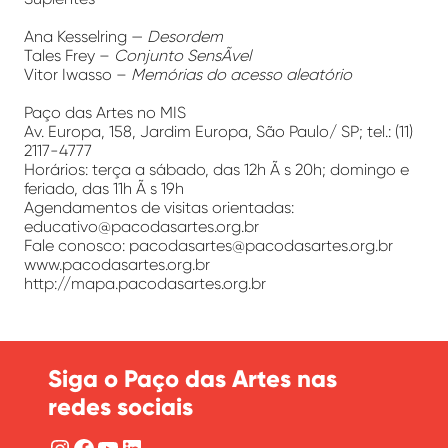
Ana Kesselring —
Desordem
Tales Frey –
Conjunto SensÃ­vel
Vitor Iwasso –
Memórias do acesso aleatório
Paço das Artes no MIS
Av. Europa, 158, Jardim Europa, São Paulo/ SP; tel.: (11)
2117-4777
Horários: terça a sábado, das 12h Ã s 20h; domingo e
feriado, das 11h Ã s 19h
Agendamentos de visitas orientadas:
educativo@pacodasartes.org.br
Fale conosco: pacodasartes@pacodasartes.org.br
www.pacodasartes.org.br
http://mapa.pacodasartes.org.br
Siga o Paço das Artes nas
redes sociais
Instagram
Facebook
YouTube
LinkedIn