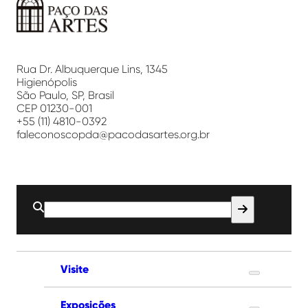
Paço
das
Artes
Rua Dr. Albuquerque Lins, 1345
Higienópolis
São Paulo, SP, Brasil
CEP 01230-001
+55 (11) 4810-0392
faleconoscopda@pacodasartes.org.br
Buscar
por:
Visite
Exposições