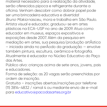
material necessário para a realização da atividade,
serão oferecidos pipoca e refrigerante durante a
oficina. Venham descobrir como dobrar papel pode
ser uma brincadeira educativa e divertida!
Bruno Makia
nasceu, mora e trabalha em São Paulo.
Artista visual e educador, graduou-se em artes
plásticas na ECA-USP no ano de 2009. Atua como
educador em museus, espaços expositivos e
exposições desde 2007. Além da pesquisa em
mediação em artes, sua pesquisa/produção artÃ­stica
– iniciada ainda no perÃ­odo da graduação — envolve
também pintura, escultura, cerâmica e fotografia.
Atualmente é educador no Núcleo Educativo do Paço
das Artes.
Público alvo: crianças acima de sete anos, jovens, pais
e educadores.
Forma de seleção: as 20 vagas serão preenchidas por
ordem de inscrição.
Gratuita – inscrições abertas.Inscrições por telefone
(11) 3814-4832 / ramal 4 ou mediante envio de e-mail
para
educativo@pacodasartes.org.br