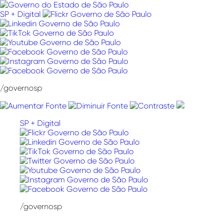
Pular
para
SP + Digital
o
conteúdo
/governosp
SP + Digital
/governosp