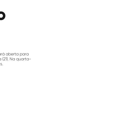
o
ará aberta para
a (21). Na quarta-
s.