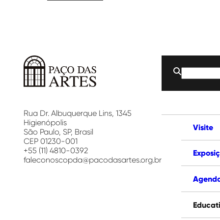
Buscar
por:
Paço
das
Artes
Rua Dr. Albuquerque Lins, 1345
Higienópolis
Visite
São Paulo, SP, Brasil
CEP 01230-001
+55 (11) 4810-0392
Exposi
faleconoscopda@pacodasartes.org.br
Agend
Educat