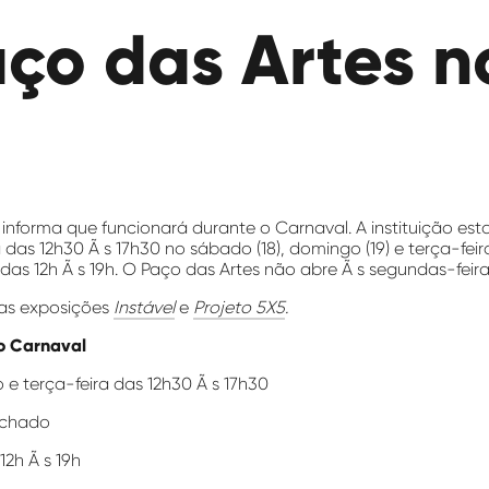
aço das Artes n
informa que funcionará durante o Carnaval. A instituição est
a das 12h30 Ã s 17h30 no sábado (18), domingo (19) e terça-feir
e das 12h Ã s 19h. O Paço das Artes não abre Ã s segundas-feira
as exposições
Instável
e
Projeto 5X5
.
o Carnaval
e terça-feira das 12h30 Ã s 17h30
echado
12h Ã s 19h