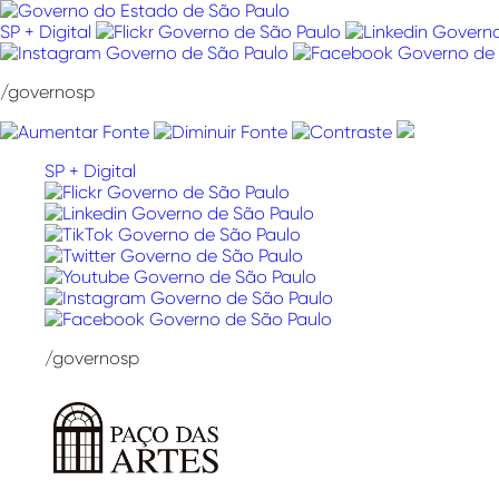
Pular
para
SP + Digital
o
conteúdo
/governosp
SP + Digital
/governosp
Paço