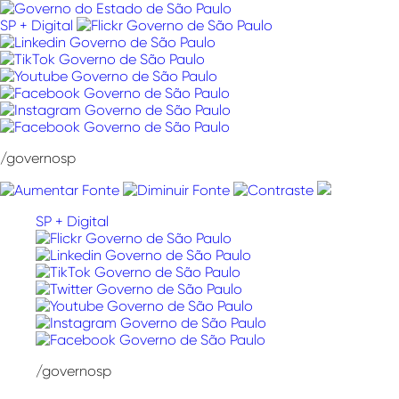
Pular
para
SP + Digital
o
conteúdo
/governosp
SP + Digital
/governosp