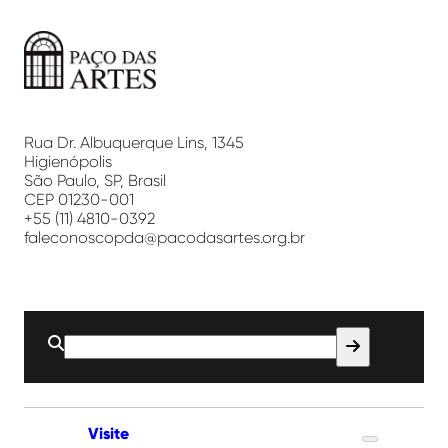
Paço
das
Artes
Rua Dr. Albuquerque Lins, 1345
Higienópolis
São Paulo, SP, Brasil
CEP 01230-001
+55 (11) 4810-0392
faleconoscopda@pacodasartes.org.br
Buscar
por:
Visite