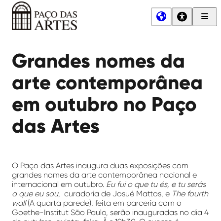
Men
Princ
Paço
das
Grandes nomes da
Artes
arte contemporânea
em outubro no Paço
das Artes
O Paço das Artes inaugura duas exposições com
grandes nomes da arte contemporânea nacional e
internacional em outubro.
Eu fui o que tu és, e tu serás
o que eu sou
, curadoria de Josué Mattos, e
The fourth
wall
(A quarta parede), feita em parceria com o
Goethe-Institut São Paulo, serão inauguradas no dia 4