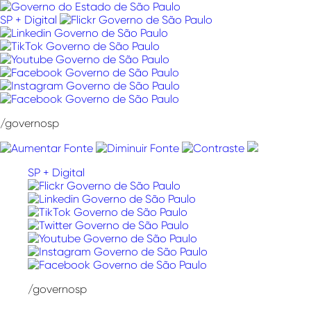
Pular
para
SP + Digital
o
conteúdo
/governosp
SP + Digital
/governosp