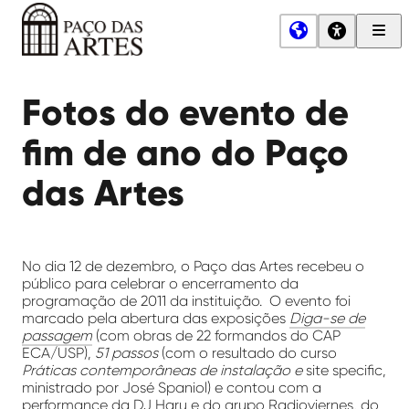
Men
Princ
Paço
das
Fotos do evento de
Artes
fim de ano do Paço
das Artes
No dia 12 de dezembro, o Paço das Artes recebeu o
público para celebrar o encerramento da
programação de 2011 da instituição. O evento foi
marcado pela abertura das exposições
Diga-se de
passagem
(com obras de 22 formandos do CAP
ECA/USP),
51 passos
(com o resultado do curso
Práticas contemporâneas de instalação e
site specific,
ministrado por José Spaniol) e contou com a
performance da DJ Haru e do grupo Radioviernes, do