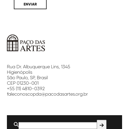
Paço
das
Artes
Rua Dr. Albuquerque Lins, 1345
Higienópolis
São Paulo, SP, Brasil
CEP 01230-001
+55 (11) 4810-0392
faleconoscopda@pacodasartes.org.br
Buscar