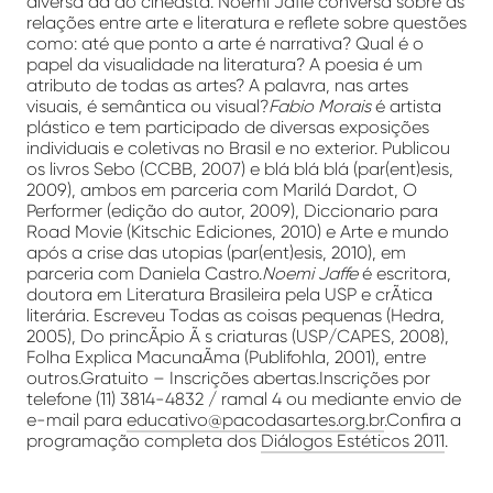
diversa da do cineasta. Noemi Jaffe conversa sobre as
relações entre arte e literatura e reflete sobre questões
como: até que ponto a arte é narrativa? Qual é o
papel da visualidade na literatura? A poesia é um
atributo de todas as artes? A palavra, nas artes
visuais, é semântica ou visual?
Fabio Morais
é artista
plástico e tem participado de diversas exposições
individuais e coletivas no Brasil e no exterior. Publicou
os livros Sebo (CCBB, 2007) e blá blá blá (par(ent)esis,
2009), ambos em parceria com Marilá Dardot, O
Performer (edição do autor, 2009), Diccionario para
Road Movie (Kitschic Ediciones, 2010) e Arte e mundo
após a crise das utopias (par(ent)esis, 2010), em
parceria com Daniela Castro.
Noemi Jaffe
é escritora,
doutora em Literatura Brasileira pela USP e crÃ­tica
literária. Escreveu Todas as coisas pequenas (Hedra,
2005), Do princÃ­pio Ã s criaturas (USP/CAPES, 2008),
Folha Explica MacunaÃ­ma (Publifohla, 2001), entre
outros.Gratuito – Inscrições abertas.Inscrições por
telefone (11) 3814-4832 / ramal 4 ou mediante envio de
e-mail para
educativo@pacodasartes.org.br
.Confira a
programação completa dos
Diálogos Estéticos 2011
.