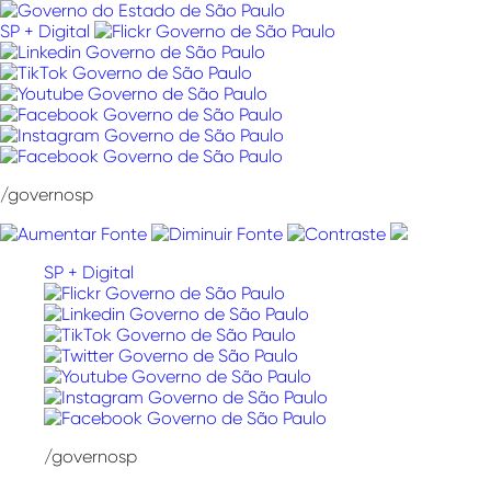
Pular
para
SP + Digital
o
conteúdo
/governosp
SP + Digital
/governosp