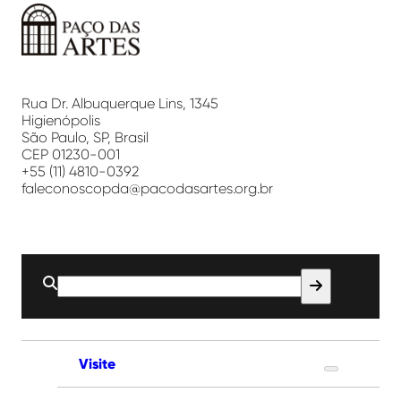
Paço
das
Artes
Rua Dr. Albuquerque Lins, 1345
Higienópolis
São Paulo, SP, Brasil
CEP 01230-001
+55 (11) 4810-0392
faleconoscopda@pacodasartes.org.br
Buscar
por:
Visite