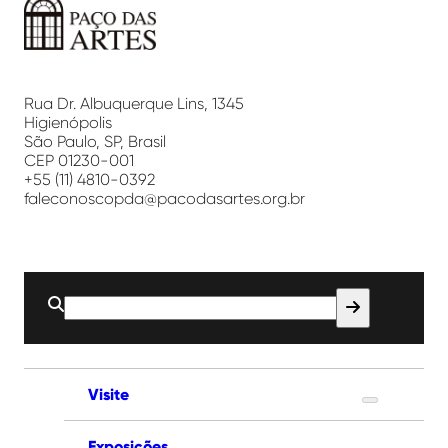
Paço
das
Artes
Rua Dr. Albuquerque Lins, 1345
Higienópolis
São Paulo, SP, Brasil
CEP 01230-001
+55 (11) 4810-0392
faleconoscopda@pacodasartes.org.br
Buscar
por:
Visite
Exposições