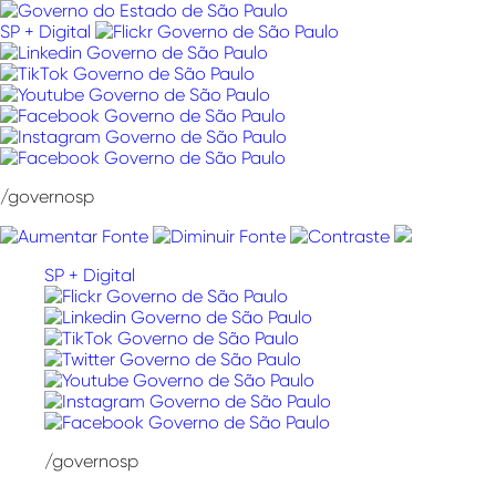
Pular
para
SP + Digital
o
conteúdo
/governosp
SP + Digital
/governosp