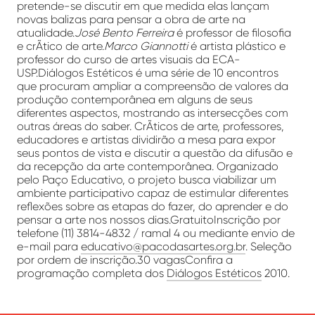
pretende-se discutir em que medida elas lançam
novas balizas para pensar a obra de arte na
atualidade.
José Bento Ferreira
é professor de filosofia
e crÃ­tico de arte.
Marco Giannotti
é artista plástico e
professor do curso de artes visuais da ECA-
USP.Diálogos Estéticos é uma série de 10 encontros
que procuram ampliar a compreensão de valores da
produção contemporânea em alguns de seus
diferentes aspectos, mostrando as intersecções com
outras áreas do saber. CrÃ­ticos de arte, professores,
educadores e artistas dividirão a mesa para expor
seus pontos de vista e discutir a questão da difusão e
da recepção da arte contemporânea. Organizado
pelo Paço Educativo, o projeto busca viabilizar um
ambiente participativo capaz de estimular diferentes
reflexões sobre as etapas do fazer, do aprender e do
pensar a arte nos nossos dias.GratuitoInscrição por
telefone (11) 3814-4832 / ramal 4 ou mediante envio de
e-mail para
educativo@pacodasartes.org.br
. Seleção
por ordem de inscrição.30 vagasConfira a
programação completa dos
Diálogos Estéticos
2010.