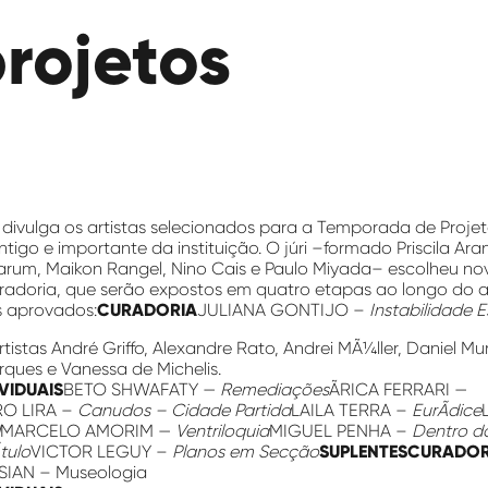
rojetos
divulga os artistas selecionados para a Temporada de Projet
igo e importante da instituição. O júri –formado Priscila Ara
arum, Maikon Rangel, Nino Cais e Paulo Miyada– escolheu nov
uradoria, que serão expostos em quatro etapas ao longo do 
s aprovados:
CURADORIA
JULIANA GONTIJO –
Instabilidade 
istas André Griffo, Alexandre Rato, Andrei MÃ¼ller, Daniel Mur
ques e Vanessa de Michelis.
IVIDUAIS
BETO SHWAFATY —
Remediações
ÃRICA FERRARI —
RO LIRA –
Canudos – Cidade Partida
LAILA TERRA –
EurÃ­dice
MARCELO AMORIM —
Ventriloquia
MIGUEL PENHA –
Dentro d
tulo
VICTOR LEGUY –
Planos em Secção
SUPLENTES
CURADOR
IAN – Museologia