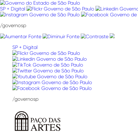
Pular
para
SP + Digital
o
conteúdo
/governosp
SP + Digital
/governosp
Paço