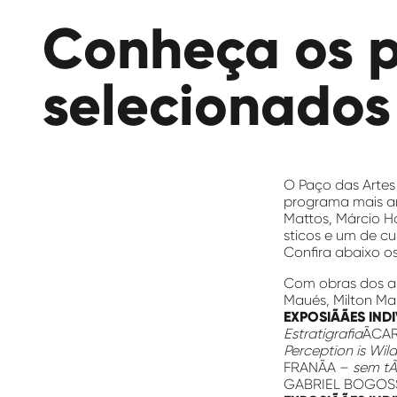
das
Conheça os p
Artes
selecionados
O Paço das Artes 
programa mais ant
Mattos, Márcio H
sticos e um de c
Confira abaixo o
Com obras dos art
Maués, Milton Mar
EXPOSIÃÃES IND
Estratigrafia
ÃCA
Perception is Wild
FRANÃA –
sem tÃ­
GABRIEL BOGOSS