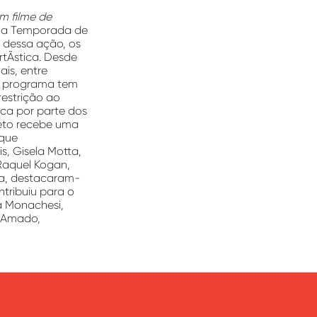
m filme de
7, a Temporada de
m dessa ação, os
rtÃ­stica. Desde
ais, entre
 O programa tem
restrição ao
ica por parte dos
jeto recebe uma
 que
, Gisela Motta,
 Raquel Kogan,
ria, destacaram-
ntribuiu para o
na Monachesi,
y Amado,