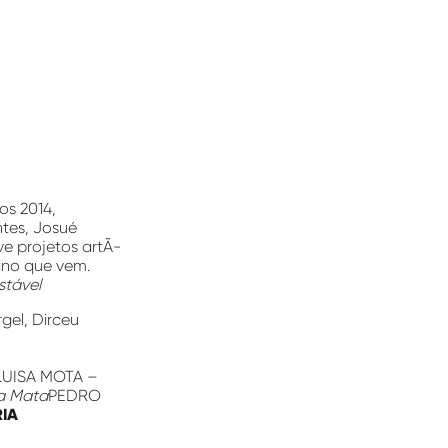
os 2014,
ntes, Josué
e projetos artÃ­
ano que vem.
Estável
gel, Dirceu
LUISA MOTA –
a Mata
PEDRO
IA