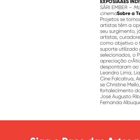
EXPOSIÃÃES IND
SÃRI EMBER –
Mo
cinema
Sobre a T
Projetos se torno
artistas têm a op
seu surgimento, j
artistas, curador
como objetivo o 
suporte utilizado
selecionados, o 
apreciação crÃ­ti
despontaram ao
Leandro Lima, Li
Cine Falcatrua, 
se Christine Mello
fortalecimento da
José Augusto Rib
Fernanda Albuque