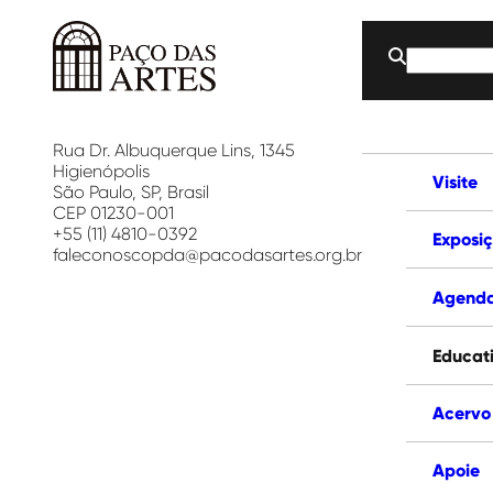
Buscar
por:
Paço
das
Artes
Rua Dr. Albuquerque Lins, 1345
Higienópolis
Visite
São Paulo, SP, Brasil
CEP 01230-001
+55 (11) 4810-0392
Exposi
faleconoscopda@pacodasartes.org.br
Agend
Educat
Acervo
Apoie