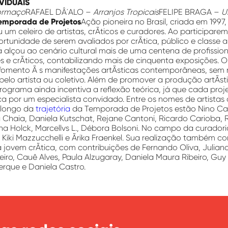
IVIDUAIS
rmaço
RAFAEL DÂ´ALO –
Arranjos Tropicais
FELIPE BRAGA –
U
emporada de Projetos
Ação pioneira no Brasil, criada em 199
u um celeiro de artistas, crÃ­ticos e curadores. Ao participare
ortunidade de serem avaliados por crÃ­tica, público e classe a
á alçou ao cenário cultural mais de uma centena de profission
es e crÃ­ticos, contabilizando mais de cinquenta exposições.
fomento Ã s manifestações artÃ­sticas contemporâneas, sem 
 pelo artista ou coletivo. Além de promover a produção artÃ­st
Programa ainda incentiva a reflexão teórica, já que cada pro
ca por um especialista convidado. Entre os nomes de artistas
 longo da
trajetória
da Temporada de Projetos estão Nino Cais
a Chaia, Daniela Kutschat, Rejane Cantoni, Ricardo Carioba,
Ana Holck, Marcellvs L., Débora Bolsoni. No campo da curado
, Kiki Mazzucchelli e Ãrika Fraenkel. Sua realização também co
 jovem crÃ­tica, com contribuições de Fernando Oliva, Julia
eiro, Cauê Alves, Paula Alzugaray, Daniela Maura Ribeiro, Gu
rque e Daniela Castro.