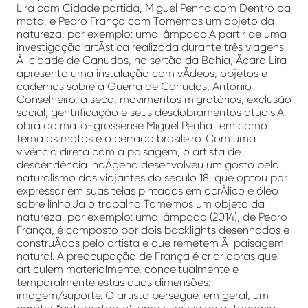
Lira com Cidade partida, Miguel Penha com Dentro da
mata, e Pedro França com Tomemos um objeto da
natureza, por exemplo: uma lâmpada.A partir de uma
investigação artÃ­stica realizada durante três viagens
Ã cidade de Canudos, no sertão da Bahia, Ãcaro Lira
apresenta uma instalação com vÃ­deos, objetos e
cadernos sobre a Guerra de Canudos, Antonio
Conselheiro, a seca, movimentos migratórios, exclusão
social, gentrificação e seus desdobramentos atuais.A
obra do mato-grossense Miguel Penha tem como
tema as matas e o cerrado brasileiro. Com uma
vivência direta com a paisagem, o artista de
descendência indÃ­gena desenvolveu um gosto pelo
naturalismo dos viajantes do século 18, que optou por
expressar em suas telas pintadas em acrÃ­lico e óleo
sobre linho.Já o trabalho Tomemos um objeto da
natureza, por exemplo: uma lâmpada (2014), de Pedro
França, é composto por dois backlights desenhados e
construÃ­dos pelo artista e que remetem Ã paisagem
natural. A preocupação de França é criar obras que
articulem materialmente, conceitualmente e
temporalmente estas duas dimensões:
imagem/suporte. O artista persegue, em geral, um