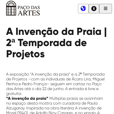
Men
Princ
Paço
das
A Invenção da Praia |
Artes
2ª Temporada de
Projetos
A exposição “A invenção da praia” e a 2ª Temporada
de Projetos –com as individuais de Ãcaro Lira, Miguel
Penha e Pedro França– seguem em cartaz no Paço
das Artes até o dia 22 de junho. A entrada é livre e
gratuita.
“A invenção da praia”
Múltiplas praias se avizinham
no espaço desta mostra com curadoria de Paula
Alzugaray. Inspirada na obra literária A invenção de
Morel (1940), de Adolfo Bioy Casares, e no ensaio A