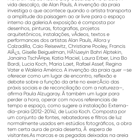
vida descalço, de Alan Pauls, A invenção da praia
investiga o que acontece quando o artista transporta
a amplitude da paisagem ao ar livre para o espaço
interno da galeria.A exposição é composta por
desenhos, pinturas, fotografias, projetos
arquitetônicos, instalações, vÃ­deos, textos e
performances dos artistas Alan Pauls, Allora y
Calzadilla, Caio Reisewitz, Christiane Pooley, Francis
AlÃ¿s, Giselle Beiguelman, HÃ¼seyin Bahri Alptekin,
Janaina TschÃ¤pe, Katia Maciel, Laura Erber, Lina Bo
Bardi, Lucia Koch, Maria Laet, Rafael Assef, Regina
Vater e Waléria Américo. A invenção da praia quer —se
oferecer como um lugar de encontro, reflexão e
debate sobre a função da arte no exercÃ­cio das
práxis sociais e de reconciliação com a natureza—,
afirma Paula Alzugaray. Ã também um lugar para
perder a hora, operar com novos referenciais de
tempo e espaço, como sugere a instalação Externa-
dia-praia (2012-2014), de Lucia Koch. Composta por
um conjunto de fontes, rebatedores e filtros de luz
normalmente usados em estúdios fotográficos, a obra
tem certa aura de praia deserta, Ã espera de
visitantes.As marcas e as pegadas deixadas na areia