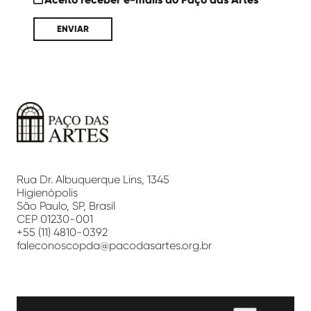
Paço
das
Artes
Rua Dr. Albuquerque Lins, 1345
Higienópolis
São Paulo, SP, Brasil
CEP 01230-001
+55 (11) 4810-0392
faleconoscopda@pacodasartes.org.br