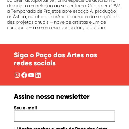
caráter “autoportante”, uma espécie de autonomia
do objeto em relação ao seu entorno. Criada em 1997,
a Temporada de Projetos abre espaço Ã produção
artÃ­stica, curatorial e crÃ­tica por meio da seleção de
dez projetos anuais — nove de artistas e um de
curadoria — a serem exibidos ao longo do ano.
Siga o Paço das Artes nas
redes sociais
Instagram
Facebook
YouTube
LinkedIn
Assine nossa newsletter
Seu e-mail
Aceito receber e-mails do Paço das Artes