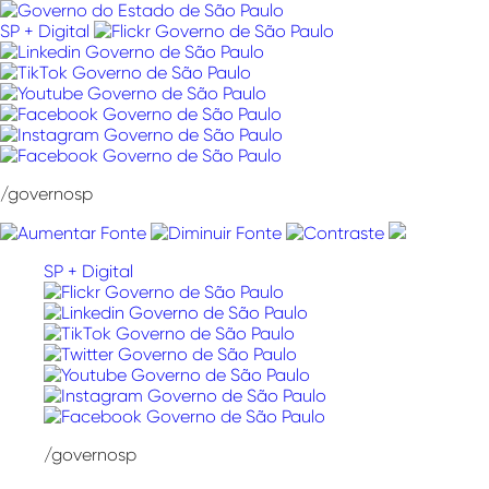
Pular
para
SP + Digital
o
conteúdo
/governosp
SP + Digital
/governosp