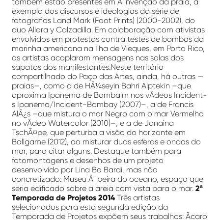
também estão presentes em A invenção da praia, a
exemplo dos discursos e ideologias da série de
fotografias Land Mark (Foot Prints) (2000-2002), do
duo Allora y Calzadilla. Em colaboração com ativistas
envolvidos em protestos contra testes de bombas da
marinha americana na Ilha de Vieques, em Porto Rico,
os artistas acoplaram mensagens nas solas dos
sapatos dos manifestantes.Neste território
compartilhado do Paço das Artes, ainda, há outras —
praias—, como a de HÃ¼seyin Bahri Alptekin –que
aproxima Ipanema de Bombaim nos vÃ­deos Incident-
s Ipanema/Incident-Bombay (2007)–, a de Francis
AlÃ¿s –que mistura o mar Negro com o mar Vermelho
no vÃ­deo Watercolor (2010)–, e a de Janaina
TschÃ¤pe, que perturba a visão do horizonte em
Ballgame (2012), ao misturar duas esferas e ondas do
mar, para citar alguns. Destaque também para
fotomontagens e desenhos de um projeto
desenvolvido por Lina Bo Bardi, mas não
concretizado: Museu Ã beira do oceano, espaço que
seria edificado sobre a areia com vista para o mar.
2ª
Temporada de Projetos 2014
Três artistas
selecionados para esta segunda edição da
Temporada de Projetos expõem seus trabalhos: Ãcaro