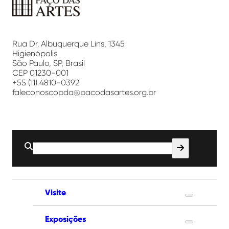
Paço
das
Artes
Rua Dr. Albuquerque Lins, 1345
Higienópolis
São Paulo, SP, Brasil
CEP 01230-001
+55 (11) 4810-0392
faleconoscopda@pacodasartes.org.br
Buscar
por:
Visite
Exposições