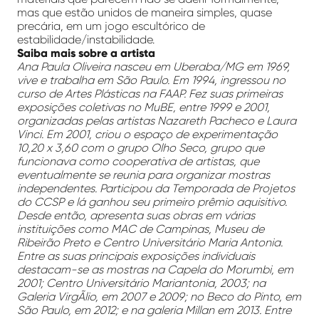
mas que estão unidos de maneira simples, quase
precária, em um jogo escultórico de
estabilidade/instabilidade.
Saiba mais sobre a artista
Ana Paula Oliveira nasceu em Uberaba/MG em 1969,
vive e trabalha em São Paulo. Em 1994, ingressou no
curso de Artes Plásticas na FAAP. Fez suas primeiras
exposições coletivas no MuBE, entre 1999 e 2001,
organizadas pelas artistas Nazareth Pacheco e Laura
Vinci. Em 2001, criou o espaço de experimentação
10,20 x 3,60 com o grupo Olho Seco, grupo que
funcionava como cooperativa de artistas, que
eventualmente se reunia para organizar mostras
independentes. Participou da Temporada de Projetos
do CCSP e lá ganhou seu primeiro prêmio aquisitivo.
Desde então, apresenta suas obras em várias
instituições como MAC de Campinas, Museu de
Ribeirão Preto e Centro Universitário Maria Antonia.
Entre as suas principais exposições individuais
destacam-se as mostras na Capela do Morumbi, em
2001; Centro Universitário Mariantonia, 2003; na
Galeria VirgÃ­lio, em 2007 e 2009; no Beco do Pinto, em
São Paulo, em 2012; e na galeria Millan em 2013. Entre