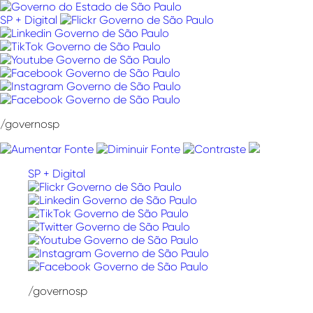
Pular
para
SP + Digital
o
conteúdo
/governosp
SP + Digital
/governosp