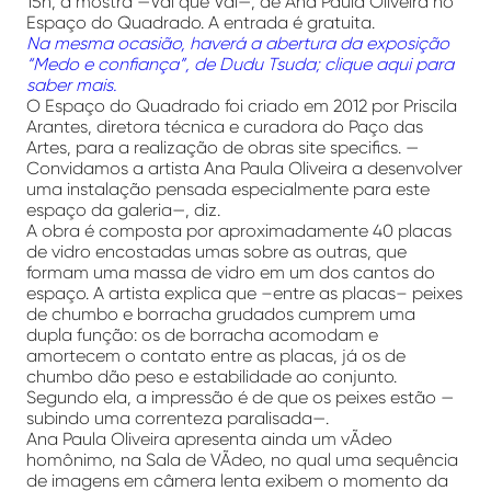
15h, a mostra —Vai que Vai—, de Ana Paula Oliveira no
Espaço do Quadrado. A entrada é gratuita.
Na mesma ocasião, haverá a abertura da exposição
“Medo e confiança”, de Dudu Tsuda; clique aqui para
saber mais.
O Espaço do Quadrado foi criado em 2012 por Priscila
Arantes, diretora técnica e curadora do Paço das
Artes, para a realização de obras site specifics. —
Convidamos a artista Ana Paula Oliveira a desenvolver
uma instalação pensada especialmente para este
espaço da galeria—, diz.
A obra é composta por aproximadamente 40 placas
de vidro encostadas umas sobre as outras, que
formam uma massa de vidro em um dos cantos do
espaço. A artista explica que –entre as placas– peixes
de chumbo e borracha grudados cumprem uma
dupla função: os de borracha acomodam e
amortecem o contato entre as placas, já os de
chumbo dão peso e estabilidade ao conjunto.
Segundo ela, a impressão é de que os peixes estão —
subindo uma correnteza paralisada—.
Ana Paula Oliveira apresenta ainda um vÃ­deo
homônimo, na Sala de VÃ­deo, no qual uma sequência
de imagens em câmera lenta exibem o momento da