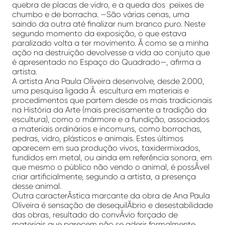
quebra de placas de vidro, e a queda dos peixes de
chumbo e de borracha. —São várias cenas, uma
saindo da outra até finalizar num branco puro. Neste
segundo momento da exposição, o que estava
paralizado volta a ter movimento. Ã como se a minha
ação na destruição devolvesse a vida ao conjuto que
é apresentado no Espaço do Quadrado—, afirma a
artista.
A artista Ana Paula Oliveira desenvolve, desde 2.000,
uma pesquisa ligada Ã escultura em materiais e
procedimentos que partem desde os mais tradicionais
na História da Arte (mais precisamente a tradição da
escultura), como o mármore e a fundição, associados
a materiais ordinários e incomuns, como borrachas,
pedras, vidro, plásticos e animais. Estes últimos
aparecem em sua produção vivos, taxidermixados,
fundidos em metal, ou ainda em referência sonora, em
que mesmo o público não vendo o animal, é possÃ­vel
criar artificialmente, segundo a artista, a presença
desse animal.
Outra caracterÃ­stica marcante da obra de Ana Paula
Oliveira é sensação de desequilÃ­brio e desestabilidade
das obras, resultado do convÃ­vio forçado de
materiais que parecem não se aderir formalmente,