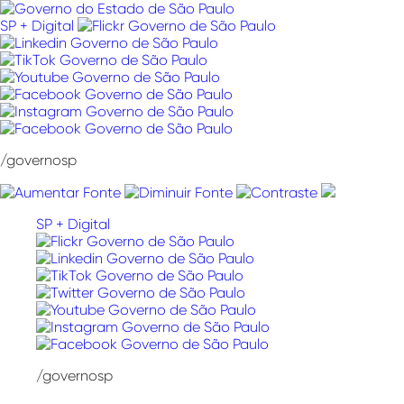
Pular
para
SP + Digital
o
conteúdo
/governosp
SP + Digital
/governosp