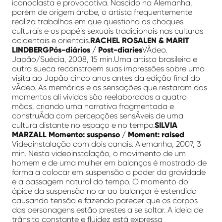
iconoclasta e provocativa. Nascido na Alemanha,
porém de origem árabe, o artista frequentemente
realiza trabalhos em que questiona os choques
culturais e os papéis sexuais tradicionais nas culturas
ocidentais e orientais.
RACHEL ROSALEN & MARIT
LINDBERGPós-diários / Post-diaries
VÃ­deo.
Japão/Suécia, 2008, 15 min.Uma artista brasileira e
outra sueca reconstroem suas impressões sobre uma
visita ao Japão cinco anos antes da edição final do
vÃ­deo. As memórias e as sensações que restaram dos
momentos ali vividos são reelaboradas a quatro
mãos, criando uma narrativa fragmentada e
construÃ­da com percepções sensÃ­veis de uma
cultura distante no espaço e no tempo.
SILVIA
MARZALL Momento: suspenso / Moment: raised
Videoinstalação com dois canais. Alemanha, 2007, 3
min. Nesta videoinstalação, o movimento de um
homem e de uma mulher em balanços é mostrado de
forma a colocar em suspensão o poder da gravidade
e a passagem natural do tempo. O momento do
ápice da suspensão no ar ao balançar é estendido
causando tensão e fazendo parecer que os corpos
das personagens estão prestes a se soltar. A ideia de
trânsito constante e fluidez está expressa