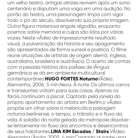
um velho teatro, antigas atrizes revivem após um sono
centenário e disputam uma vaga em uma audição. No
porão do teatro, uma personagem limpa com vigor
todo o pó do século, dissolvendo sua própria imagem.
Outra figura misteriosa engole algodão, enquanto
poemas sobre memória e culpa são lidos por várias
vozes. Neste vÃ­deo de impressionante resultado
visual, a pulverização da história e seu apagamento
são apresentados de forma surreal e poética. O filme
reúne atuações de artistas de origem alemã, inglesa,
australiana, brasileira e austrÃ­aca. O acerto de contas
com a pesada história dos paÃ­ses de lÃ­ngua
germânica se dá em ambiente multicultural
contemporâneo.
HUGO FORTES Noturno
VÃ­deo.
Alemanha, 2006, 5 min.Neva. Ã noite. Os últimos carros
e transeuntes voltam para suas casas. Apenas os
faróis continuam a piscar. Captado pela janela do
próprio apartamento do artista em Berlim,o vÃ­deo
propõe um olhar sobre a melancólica paisagem
noturna berlinense, o tempo, o trânsito e o fluxo da
vida. A solidão da noite gelada da metrópole dissolve-
se lentamente no fluxo dos encontros e desencontros
de seus habitantes.
LINA KIM Escadas / Stairs
VÃ­deo.
Alemanha/Ãndia, 2005, 4 min.Captado durante uma