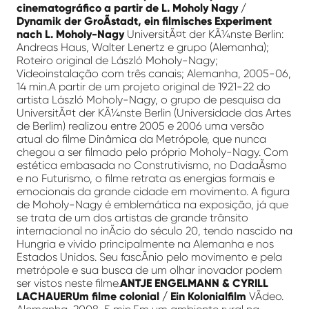
cinematográfico a partir de L. Moholy Nagy /
Dynamik der GroÃstadt, ein filmisches Experiment
nach L. Moholy-Nagy
UniversitÃ¤t der KÃ¼nste Berlin:
Andreas Haus, Walter Lenertz e grupo (Alemanha);
Roteiro original de László Moholy-Nagy;
Videoinstalação com três canais; Alemanha, 2005-06,
14 min.A partir de um projeto original de 1921-22 do
artista László Moholy-Nagy, o grupo de pesquisa da
UniversitÃ¤t der KÃ¼nste Berlin (Universidade das Artes
de Berlim) realizou entre 2005 e 2006 uma versão
atual do filme Dinâmica da Metrópole, que nunca
chegou a ser filmado pelo próprio Moholy-Nagy. Com
estética embasada no Construtivismo, no DadaÃ­smo
e no Futurismo, o filme retrata as energias formais e
emocionais da grande cidade em movimento. A figura
de Moholy-Nagy é emblemática na exposição, já que
se trata de um dos artistas de grande trânsito
internacional no inÃ­cio do século 20, tendo nascido na
Hungria e vivido principalmente na Alemanha e nos
Estados Unidos. Seu fascÃ­nio pelo movimento e pela
metrópole e sua busca de um olhar inovador podem
ser vistos neste filme.
ANTJE ENGELMANN & CYRILL
LACHAUERUm filme colonial / Ein Kolonialfilm
VÃ­deo.