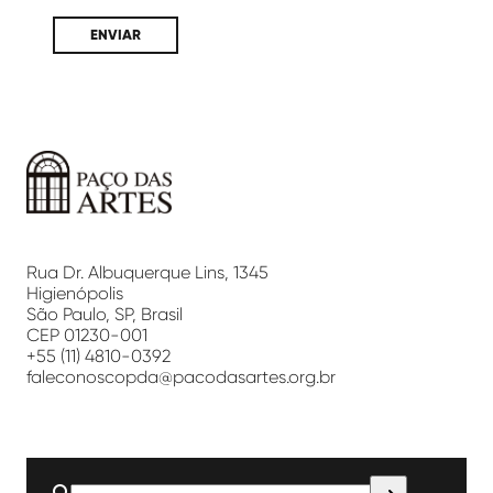
Paço
das
Artes
Rua Dr. Albuquerque Lins, 1345
Higienópolis
São Paulo, SP, Brasil
CEP 01230-001
+55 (11) 4810-0392
faleconoscopda@pacodasartes.org.br