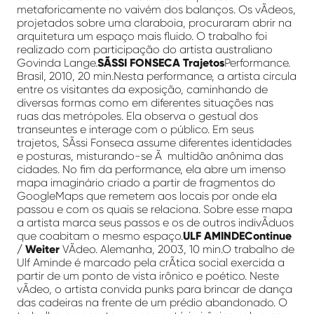
metaforicamente no vaivém dos balanços. Os vÃ­deos,
projetados sobre uma claraboia, procuraram abrir na
arquitetura um espaço mais fluido. O trabalho foi
realizado com participação do artista australiano
Govinda Lange.
SÃSSI FONSECA Trajetos
Performance.
Brasil, 2010, 20 min.Nesta performance, a artista circula
entre os visitantes da exposição, caminhando de
diversas formas como em diferentes situações nas
ruas das metrópoles. Ela observa o gestual dos
transeuntes e interage com o público. Em seus
trajetos, SÃ­ssi Fonseca assume diferentes identidades
e posturas, misturando-se Ã multidão anônima das
cidades. No fim da performance, ela abre um imenso
mapa imaginário criado a partir de fragmentos do
GoogleMaps que remetem aos locais por onde ela
passou e com os quais se relaciona. Sobre esse mapa
a artista marca seus passos e os de outros indivÃ­duos
que coabitam o mesmo espaço.
ULF AMINDEContinue
/ Weiter
VÃ­deo. Alemanha, 2003, 10 min.O trabalho de
Ulf Aminde é marcado pela crÃ­tica social exercida a
partir de um ponto de vista irônico e poético. Neste
vÃ­deo, o artista convida punks para brincar de dança
das cadeiras na frente de um prédio abandonado. O