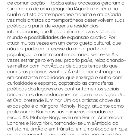
de comunicação — todos estes processos geraram o
surgimento de uma geografia lÃ­quida e incerta na
qual o artista contemporâneo transita e atua.Cada
vez mais artistas contemporâneos desenvolvem suas
poéticas a partir de viagens e residências
internacionais, que lhes conferem novas visões de
mundo e possibilidades de expansão criativa. Por
atuar muitas vezes em um certo gueto cultural, que
não faz parte do interesse da maior parte da
população, o artista contemporâneo sente-se Ã s
vezes estrangeiro em seu próprio paÃ­s, relacionando-
se melhor com indivÃ­duos de outras terras do que
com seus próprios vizinhos. Ã este olhar estrangeiro
em constante mobilidade, que enxerga o outro com
curiosidade e espanto, captando as atmosferas
poéticas dos lugares e os confrontamentos sociais
decorrentes dos deslocamentos que a exposição Urbi
et Orbi pretende iluminar. Um dos artistas chave da
exposição é o húngaro Moholy-Nagy, atuante como
professor da Bauhaus nas primeiras décadas do
século XX. Moholy-Nagy viveu em Berlim, Amsterdam,
Londres e Nova York, tornando-se um sÃ­mbolo do
artista multimÃ­dia em trânsito, em uma época em que
os deslocamentos geográficos ainda não eram tão