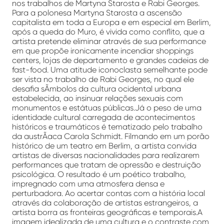
nos trabalhos de Martyna Starosta e Rabi Georges.
Para a polonesa Martyna Starosta a ascensão
capitalista em toda a Europa e em especial em Berlim,
após a queda do Muro, é vivida como conflito, que a
artista pretende eliminar através de sua performance
em que propõe ironicamente incendiar shoppings
centers, lojas de departamento e grandes cadeias de
fast-food. Uma atitude iconoclasta semelhante pode
ser vista no trabalho de Rabi Georges, no qual ele
desafia sÃ­mbolos da cultura ocidental urbana
estabelecida, ao insinuar relações sexuais com
monumentos e estátuas públicas.Já o peso de uma
identidade cultural carregada de acontecimentos
históricos e traumáticos é tematizado pelo trabalho
da austrÃ­aca Carola Schmidt. Filmando em um porão
histórico de um teatro em Berlim, a artista convida
artistas de diversas nacionalidades para realizarem
performances que tratam de opressão e destruição
psicológica. O resultado é um poético trabalho,
impregnado com uma atmosfera densa e
perturbadora. Ao acertar contas com a história local
através da colaboração de artistas estrangeiros, a
artista borra as fronteiras geográficas e temporais.A
imagem idealizada de uma cultura e o contraste com