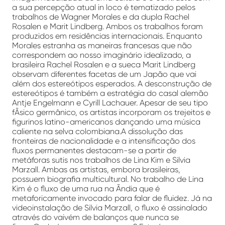
a sua percepção atual in loco é tematizado pelos
trabalhos de Wagner Morales e da dupla Rachel
Rosalen e Marit Lindberg. Ambos os trabalhos foram
produzidos em residências internacionais. Enquanto
Morales estranha as maneiras francesas que não
correspondem ao nosso imaginário idealizado, a
brasileira Rachel Rosalen e a sueca Marit Lindberg
observam diferentes facetas de um Japão que vai
além dos estereótipos esperados. A desconstrução de
estereótipos é também a estratégia do casal alemão
Antje Engelmann e Cyrill Lachauer. Apesar de seu tipo
fÃ­sico germânico, os artistas incorporam os trejeitos e
figurinos latino-americanos dançando uma música
caliente na selva colombiana.A dissolução das
fronteiras de nacionalidade e a intensificação dos
fluxos permanentes destacam-se a partir de
metáforas sutis nos trabalhos de Lina Kim e Silvia
Marzall. Ambas as artistas, embora brasileiras,
possuem biografia multicultural. No trabalho de Lina
Kim é o fluxo de uma rua na Ãndia que é
metaforicamente invocado para falar de fluidez. Já na
videoinstalação de Silvia Marzall, o fluxo é assinalado
através do vaivém de balanços que nunca se