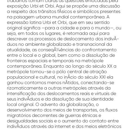
trabalhos tornam claras as questões enfocadas pela
exposição Urbi et Orbi. Aqui se propõe uma discussão
a respeito dos trânsitos fÃ­sicos e simbólicos presentes
na paisagem urbana mundial contemporânea. A
expressão latina Urbi et Orbi, que em seu sentido
original significa —para a cidade e para o mundo—, ou
seja, em todos os lugares, é retomada aqui para
descrever os processos de deslocamento dos indivÃ­
duos no ambiente globalizado e transnacional da
atualidade, as conseqÃ¼ências do confrontamento
entre o local e o global, bem como a dissolução de
fronteiras espaciais e temporais na metrópole
contemporânea. Enquanto ao longo do século XX a
metrópole tornou-se o pólo central de atração
populacional e cultural, no inÃ­cio do século XXI ela
ganhou contornos menos nÃ­tidos, conectando-se
rizomaticamente a outras metrópoles através da
intensificação dos deslocamentos reais e virtuais de
seus indivÃ­duos e da dissolução de sua identidade
local original. O advento da globalização, o
desenvolvimento dos meios de transportes, os fluxos
migratórios decorrentes de guerras étnicas e
desigualdades sociais e o aumento do contato entre
indivÃ­duos através da internet e dos meios eletrônicos