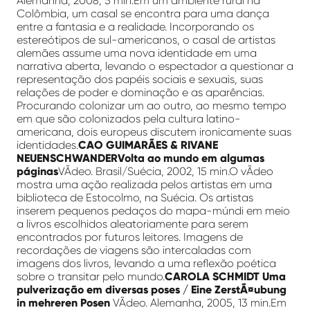
Alemanha, 2008, 5 min.Em um ambiente rural na
Colômbia, um casal se encontra para uma dança
entre a fantasia e a realidade. Incorporando os
estereótipos de sul-americanos, o casal de artistas
alemães assume uma nova identidade em uma
narrativa aberta, levando o espectador a questionar a
representação dos papéis sociais e sexuais, suas
relações de poder e dominação e as aparências.
Procurando colonizar um ao outro, ao mesmo tempo
em que são colonizados pela cultura latino-
americana, dois europeus discutem ironicamente suas
identidades.
CAO GUIMARÃES & RIVANE
NEUENSCHWANDERVolta ao mundo em algumas
páginas
VÃ­deo. Brasil/Suécia, 2002, 15 min.O vÃ­deo
mostra uma ação realizada pelos artistas em uma
biblioteca de Estocolmo, na Suécia. Os artistas
inserem pequenos pedaços do mapa-múndi em meio
a livros escolhidos aleatoriamente para serem
encontrados por futuros leitores. Imagens de
recordações de viagens são intercaladas com
imagens dos livros, levando a uma reflexão poética
sobre o transitar pelo mundo.
CAROLA SCHMIDT Uma
pulverização em diversas poses / Eine ZerstÃ¤ubung
in mehreren Posen
VÃ­deo. Alemanha, 2005, 13 min.Em