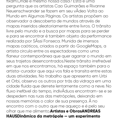
fixam.Onde é mesmo nossa casa? Esta é uma
pergunta que os artistas Cao Guimarães e Rivanne
Neuenschwander se fazem em seu vÃ­deo Volta ao
Mundo em Algumas Páginas. Os artistas propõem ao
observador a descoberta de mundos através de
mapas inseridos aleatoriamente entre livros. O trânsito
livre pelo mundo e a busca por mapas para se perder
e para se encontrar é também objeto da performance
realizada por SÃ­ssi Fonseca. Munida de imensos
mapas caóticos, criados a partir do GoogleMaps, a
artista circula entre os espectadores como uma
flaneur contemporânea que quer agarrar o mundo em
seus trajetos desencontrados.Neste trânsito irrefreável
em que nos encontramos, há espaço também para o
artista-curador que aqui vos fala e transita entre estas
duas atividades. No trabalho que apresento em Urbi
et Orbi, observo os outros por trás da vidraça em uma
cidade fluida que derrete lentamente como a neve. No
fluxo inefável do tempo, indivÃ­duos encontram-se e se
despedem nas ruas das metrópoles, deixando em
nossas memórias o calor de sua presença. Ã no
encontro com o outro que me aqueço e é pelo seu
olhar que me alimento.
Artistas e Obras
ANDREAS
HAUSDinâmica da metrópole — um experimento