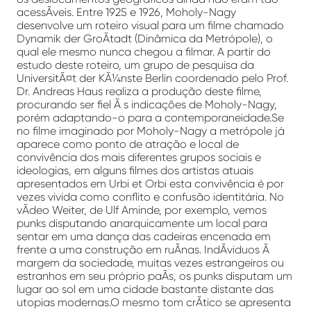
acessÃ­veis. Entre 1925 e 1926, Moholy-Nagy
desenvolve um roteiro visual para um filme chamado
Dynamik der GroÃtadt (Dinâmica da Metrópole), o
qual ele mesmo nunca chegou a filmar. A partir do
estudo deste roteiro, um grupo de pesquisa da
UniversitÃ¤t der KÃ¼nste Berlin coordenado pelo Prof.
Dr. Andreas Haus realiza a produção deste filme,
procurando ser fiel Ã s indicações de Moholy-Nagy,
porém adaptando-o para a contemporaneidade.Se
no filme imaginado por Moholy-Nagy a metrópole já
aparece como ponto de atração e local de
convivência dos mais diferentes grupos sociais e
ideologias, em alguns filmes dos artistas atuais
apresentados em Urbi et Orbi esta convivência é por
vezes vivida como conflito e confusão identitária. No
vÃ­deo Weiter, de Ulf Aminde, por exemplo, vemos
punks disputando anarquicamente um local para
sentar em uma dança das cadeiras encenada em
frente a uma construção em ruÃ­nas. IndÃ­viduos Ã
margem da sociedade, muitas vezes estrangeiros ou
estranhos em seu próprio paÃ­s, os punks disputam um
lugar ao sol em uma cidade bastante distante das
utopias modernas.O mesmo tom crÃ­tico se apresenta