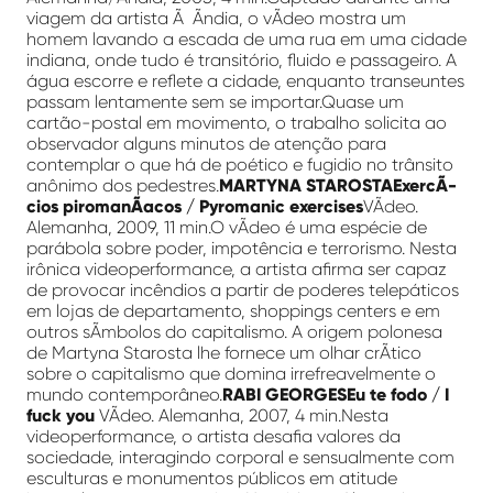
viagem da artista Ã Ãndia, o vÃ­deo mostra um
homem lavando a escada de uma rua em uma cidade
indiana, onde tudo é transitório, fluido e passageiro. A
água escorre e reflete a cidade, enquanto transeuntes
passam lentamente sem se importar.Quase um
cartão-postal em movimento, o trabalho solicita ao
observador alguns minutos de atenção para
contemplar o que há de poético e fugidio no trânsito
anônimo dos pedestres.
MARTYNA STAROSTAExercÃ­
cios piromanÃ­acos / Pyromanic exercises
VÃ­deo.
Alemanha, 2009, 11 min.O vÃ­deo é uma espécie de
parábola sobre poder, impotência e terrorismo. Nesta
irônica videoperformance, a artista afirma ser capaz
de provocar incêndios a partir de poderes telepáticos
em lojas de departamento, shoppings centers e em
outros sÃ­mbolos do capitalismo. A origem polonesa
de Martyna Starosta lhe fornece um olhar crÃ­tico
sobre o capitalismo que domina irrefreavelmente o
mundo contemporâneo.
RABI GEORGESEu te fodo / I
fuck you
VÃ­deo. Alemanha, 2007, 4 min.Nesta
videoperformance, o artista desafia valores da
sociedade, interagindo corporal e sensualmente com
esculturas e monumentos públicos em atitude