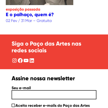
exposição
passada
E o palhaço, quem é?
02 Fev / 31 Mar – Gratuita
Siga o Paço das Artes nas
redes sociais
Instagram
Facebook
YouTube
LinkedIn
Assine nossa newsletter
Seu e-mail
Aceito receber e-mails do Paço das Artes