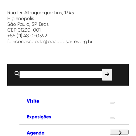
Paço
das
Artes
Rua Dr. Albuquerque Lins, 1345
Higienópolis
São Paulo, SP, Brasil
CEP 01230-001
+55 (11) 4810-0392
faleconoscopda@pacodasartes.org.br
Buscar
por:
Visite
Exposições
Agenda