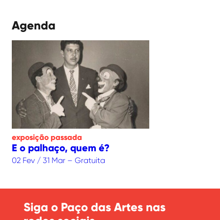
Agenda
exposição
passada
E o palhaço, quem é?
02 Fev / 31 Mar – Gratuita
Siga o Paço das Artes nas