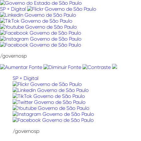
Pular
para
SP + Digital
o
conteúdo
/governosp
SP + Digital
/governosp