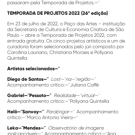
passaram pela Temporada de Projetos.—¯
TEMPORADA DE PROJETOS 2022 (26ª edição)
Em 23 de julho de 2022, o Paço das Artes – instituição
da Secretaria de Cultura e Economia Criativa de São
Paulo – abre a Temporada de Projetos 2022, com
entrada gratuita. Os cinco projetos artísticos e um de
curadoria foram selecionados pelo júri composto por
Carollina Lauriano, Christiana Moraes e Pollyana
Quintella.
Artistas selecionados—¯
Diego de Santos—¯
Lost—¯na—¯região—¯
Acompanhamento crítico:—¯Juliana Caffé
Gabriel—¯Pessoto—¯
Realidade—¯virtual—¯
Acompanhamento crítico:—¯Pollyana Quintella
Helô—¯Sanvoy—¯
Parabrigar—¯
Acompanhamento
crítico:—¯Marco Antonio Vieira—¯
Leka—¯Mendes—¯
Observatório de imagens
inalcançáveis—¯
Acompanhamento crítico:—¯Ana