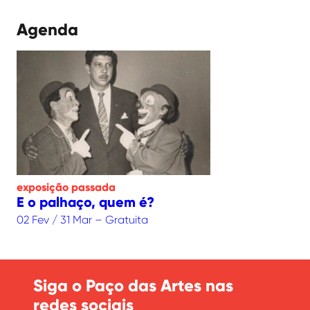
Agenda
exposição
passada
E o palhaço, quem é?
02 Fev / 31 Mar – Gratuita
Siga o Paço das Artes nas
redes sociais