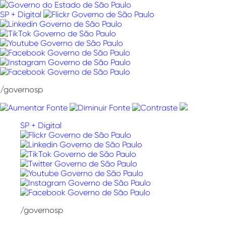
Pular
para
SP + Digital
o
conteúdo
/governosp
SP + Digital
/governosp