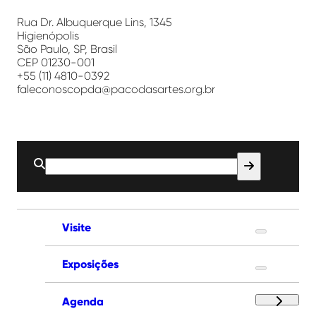
das
Artes
Rua Dr. Albuquerque Lins, 1345
Higienópolis
São Paulo, SP, Brasil
CEP 01230-001
+55 (11) 4810-0392
faleconoscopda@pacodasartes.org.br
Buscar
por:
Visite
Exposições
Agenda