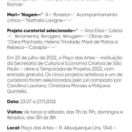
Roman
Mari—¯Nagem—¯
A—¯floresta—¯
Acompanhamento
crítico:—¯Nathalia Lavigne—¯—¯
Projeto curatorial selecionado—¯
—¯Ana Elisa—¯Lidizia
—¯
ferramenta, ferragem, ferrugem—¯
Obras de—
¯Clara Machado, Helena Trindade, Maré de Matos e
Rebeca—¯Carapiá—¯—¯
Em 23 de julho de 2022, o Paço das Artes – instituição
da Secretaria de Cultura e Economia Criativa de São
Paulo – abre a Temporada de Projetos 2022, com
entrada gratuita. Os cinco projetos artísticos e um de
curadoria foram selecionados pelo júri composto por
Carollina Lauriano, Christiana Moraes e Pollyana
Quintella.
Data:
23.07 a 27.11.2022
Visitas:
de terça a sábado, das 11h às 19h, domingos e
feriados, das 12h às 18h
Local:
Paço das Artes – R. Albuquerque Lins, 1345 –