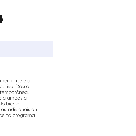
4
emergente e a
titiva. Dessa
ontemporânea,
ndo a ambos a
No biênio
as individuais ou
stas no programa