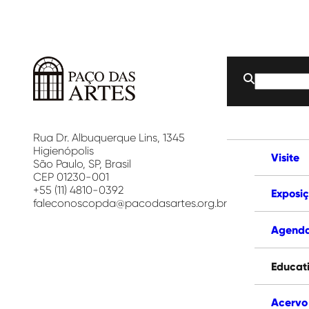
Buscar
por:
Paço
das
Artes
Rua Dr. Albuquerque Lins, 1345
Higienópolis
Visite
São Paulo, SP, Brasil
CEP 01230-001
+55 (11) 4810-0392
Exposi
faleconoscopda@pacodasartes.org.br
Agend
Educat
Acervo