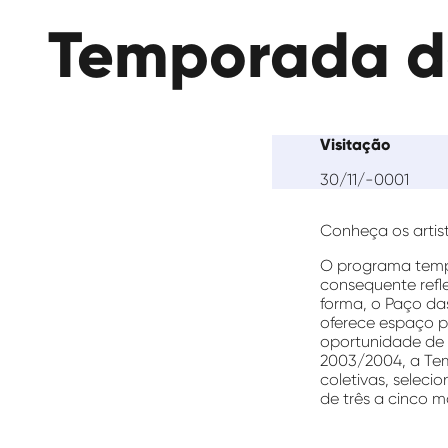
das
Temporada de
Artes
Visitação
30/11/-0001
Conheça os artis
O programa tempo
consequente refl
forma, o Paço das
oferece espaço pa
oportunidade de e
2003/2004, a Tem
coletivas, seleci
de três a cinco m