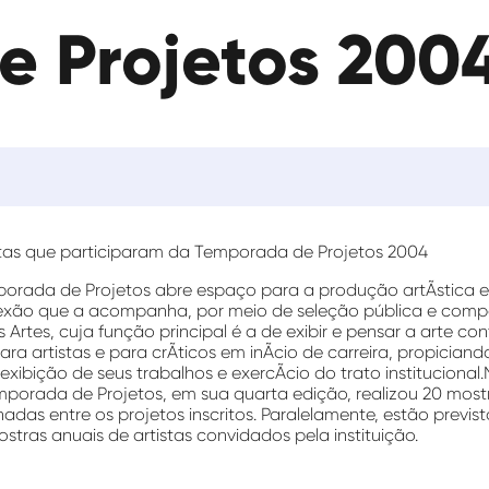
 Projetos 200
tas que participaram da Temporada de Projetos 2004
rada de Projetos abre espaço para a produção artÃ­stica 
exão que a acompanha, por meio de seleção pública e compe
 Artes, cuja função principal é a de exibir e pensar a arte c
ra artistas e para crÃ­ticos em inÃ­cio de carreira, propicia
xibição de seus trabalhos e exercÃ­cio do trato institucional.
porada de Projetos, em sua quarta edição, realizou 20 mostr
onadas entre os projetos inscritos. Paralelamente, estão previ
ostras anuais de artistas convidados pela instituição.