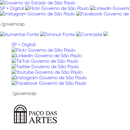
Pular
para
SP + Digital
o
conteúdo
/governosp
SP + Digital
/governosp
Paço