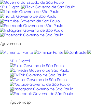
Pular
para
SP + Digital
o
conteúdo
/governosp
SP + Digital
/governosp