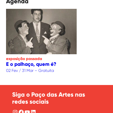
Agenda
exposição
passada
E o palhaço, quem é?
02 Fev / 31 Mar – Gratuita
Siga o Paço das Artes nas
redes sociais
Instagram
Facebook
YouTube
LinkedIn