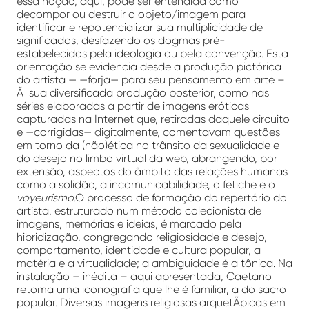
essa noção, aqui, pode ser entendida como
decompor ou destruir o objeto/imagem para
identificar e repotencializar sua multiplicidade de
significados, desfazendo os dogmas pré-
estabelecidos pela ideologia ou pela convenção. Esta
orientação se evidencia desde a produção pictórica
do artista — —forja— para seu pensamento em arte –
Ã sua diversificada produção posterior, como nas
séries elaboradas a partir de imagens eróticas
capturadas na Internet que, retiradas daquele circuito
e —corrigidas— digitalmente, comentavam questões
em torno da (não)ética no trânsito da sexualidade e
do desejo no limbo virtual da web, abrangendo, por
extensão, aspectos do âmbito das relações humanas
como a solidão, a incomunicabilidade, o fetiche e o
voyeurismo
.O processo de formação do repertório do
artista, estruturado num método colecionista de
imagens, memórias e ideias, é marcado pela
hibridização, congregando religiosidade e desejo,
comportamento, identidade e cultura popular, a
matéria e a virtualidade; a ambiguidade é a tônica. Na
instalação – inédita – aqui apresentada, Caetano
retoma uma iconografia que lhe é familiar, a do sacro
popular. Diversas imagens religiosas arquetÃ­picas em