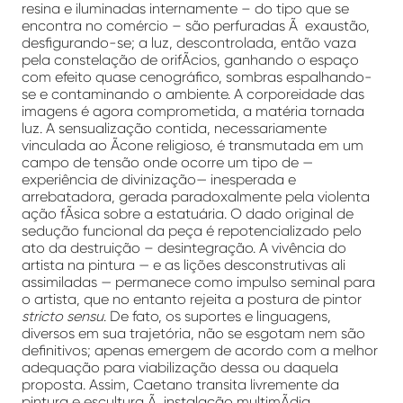
resina e iluminadas internamente – do tipo que se
encontra no comércio – são perfuradas Ã exaustão,
desfigurando-se; a luz, descontrolada, então vaza
pela constelação de orifÃ­cios, ganhando o espaço
com efeito quase cenográfico, sombras espalhando-
se e contaminando o ambiente. A corporeidade das
imagens é agora comprometida, a matéria tornada
luz. A sensualização contida, necessariamente
vinculada ao Ã­cone religioso, é transmutada em um
campo de tensão onde ocorre um tipo de —
experiência de divinização— inesperada e
arrebatadora, gerada paradoxalmente pela violenta
ação fÃ­sica sobre a estatuária. O dado original de
sedução funcional da peça é repotencializado pelo
ato da destruição – desintegração. A vivência do
artista na pintura — e as lições desconstrutivas ali
assimiladas — permanece como impulso seminal para
o artista, que no entanto rejeita a postura de pintor
stricto sensu
. De fato, os suportes e linguagens,
diversos em sua trajetória, não se esgotam nem são
definitivos; apenas emergem de acordo com a melhor
adequação para viabilização dessa ou daquela
proposta. Assim, Caetano transita livremente da
pintura e escultura Ã instalação multimÃ­dia,