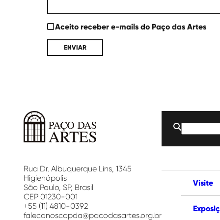
Aceito receber e-mails do Paço das Artes
Buscar
por:
Paço
das
Artes
Rua Dr. Albuquerque Lins, 1345
Higienópolis
Visite
São Paulo, SP, Brasil
CEP 01230-001
+55 (11) 4810-0392
Exposi
faleconoscopda@pacodasartes.org.br