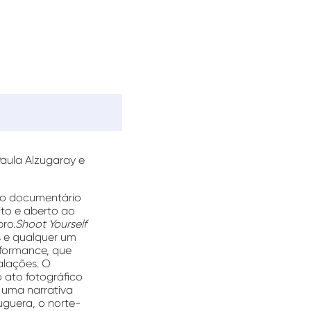
Paula Alzugaray e
 do documentário
ito e aberto ao
ro.
Shoot Yourself
s e qualquer um
rformance, que
alações. O
o ato fotográfico
o uma narrativa
uguera, o norte-