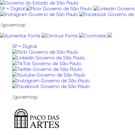
Pular
para
SP + Digital
o
conteúdo
/governosp
SP + Digital
/governosp
Paço