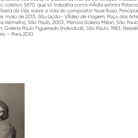
o coletivo SX70, que só trabalha coma mÃ­dia extinta Polaroid
oeta da Vila
, sobre a vida do compositor Noel Rosa. Principa
per, maio de 2013,
Situ/ação- VÃ­deo de Viagem
, Paço das Arte
ia Vermelho, São Paulo, 2003,
Memos
Galeria Millan, São Paulo,
n
, Galeria Paulo Figueiredo (individual), São Paulo, 1983, Resid
s — Paris 2010.