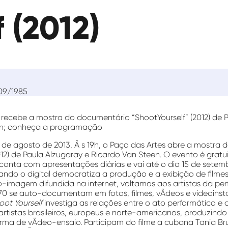
 (2012)
09/1985
 recebe a mostra do documentário “ShootYourself” (2012) de 
en; conheça a programação
8 de agosto de 2013, Ã s 19h, o Paço das Artes abre a mostra
12) de Paula Alzugaray e Ricardo Van Steen. O evento é gratu
conta com apresentações diárias e vai até o dia 15 de setemb
uando o digital democratiza a produção e a exibição de filme
o-imagem difundida na internet, voltamos aos artistas da pe
70 se auto-documentam em fotos, filmes, vÃ­deos e videoinst
ot Yourself
investiga as relações entre o ato performático e 
rtistas brasileiros, europeus e norte-americanos, produzind
orma de vÃ­deo-ensaio. Participam do filme a cubana Tania Br