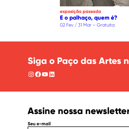
exposição
passada
E o palhaço, quem é?
02 Fev / 31 Mar – Gratuita
Siga o Paço das Artes n
Instagram
Facebook
YouTube
LinkedIn
Assine nossa newslette
Seu e-mail