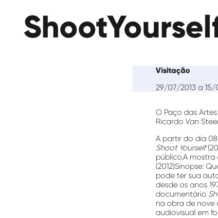
das
ShootYourself
Artes
Visitação
29/07/2013 a 15/
O Paço das Artes
Ricardo Van Ste
A partir do dia 0
Shoot Yourself
(20
público.
A mostra 
(2012)Sinopse: Q
pode ter sua aut
desde os anos 19
documentário
Sho
na obra de nove a
audiovisual em f