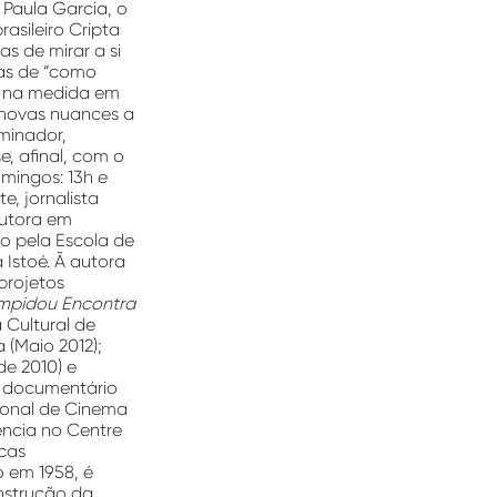
a Paula Garcia, o
asileiro Cripta
s de mirar a si
ias de “como
, na medida em
 novas nuances a
uminador,
, afinal, com o
omingos: 13h e
e, jornalista
outora em
 pela Escola de
Istoé. Ã autora
 projetos
ompidou Encontra
 Cultural de
 (Maio 2012);
de 2010) e
do documentário
ional de Cinema
ência no Centre
icas
o em 1958, é
onstrução da