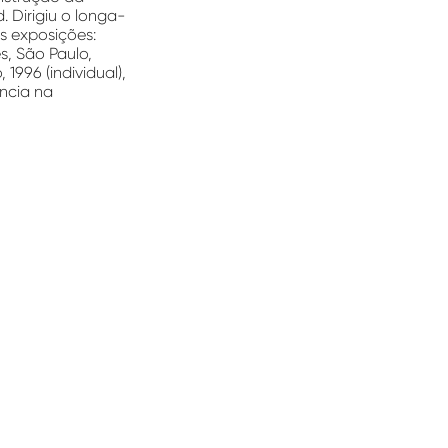
. Dirigiu o longa-
is exposições:
s, São Paulo,
 1996 (individual),
ência na