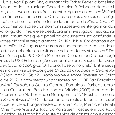
l, a suÃ­ça Pipilotti Rist, a espanhola Esther Ferrer, a brasileir
Calvacreation, a iraniana Ghazel, a alemã Rebecca Horn e o br
tas, eles revelam as razões, as estratégias e as conseqÃ¼ência
 câmera ou uma arma. O interesse pelas diversas estratég
nce” se reflete no próprio fazer documental de
Shoot Yourself
o documentarista se transformam sucessivamente, ganhando
Ao longo do filme, ele se desdobra em investigador, espião, il
Assim, assumimos que o papel do documentarista confunde-se
bições diáriasDe terça a sexta: 12h, 14h, 16h e 18hSábados e d
etoresPaula Alzugaray é curadora independente, critica de art
rtes visuais, diretora cultural e editora da revista
seLecT
. D
emiótica pela PUC-SP e Mestre em Ciências da Comunicação
es da USP. Edita a seção semanal de artes visuais da revista 
ter: Quatro Ecologias
(Oi Futuro/Fase 3, no prelo). Entre seus
tes incluem-se as exposições
Circuitos Cruzados — Centre P
P (Jan-Mar 2013);
+2 – Katia Maciel e André Parente
, na Caixa
ro de 2012);
LatinAmericaUncontained
, na LOOP Fair Barcelona
unAnti-Portrait
, no Centro Georges Pompidou (Paris, outubro 
o Itaú Cultural, em Belo Horizonte e Vitória (2009). Ã autora 
4), prêmio de Melhor Media Metragem na 29ª Mostra Internac
de
Shoot Yourself
(2012), documentário realizado durante resid
accueil et d—échangesdesRécollets, em Paris, Prêmio em Poét
o Cine Move Arte 2012. Ricardo Van Steen nasceu em São Paul
a plástico, seu trabalho discute as vias de construção e desc