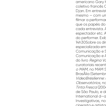
americano Gary Hil
coletivo francês 
Djan. Em entrevis
mesmo — com uma
filmar a performa
que os papéis d
cada entrevista. 
espectador etc. 
do performer. Exi
14h30Sobre os dir
especializada em a
Comunicação e S
Comunicação e Art
do livro
Regina Va
curatoriais recen
o MAM
, no MAM S
BrasÃ­lia (Setemb
VideoBrésilienne: 
Observatórios
, n
Tinta Fresca
(200
de São Paulo, e 
International d—
Investigativas, n
cineasta e artist