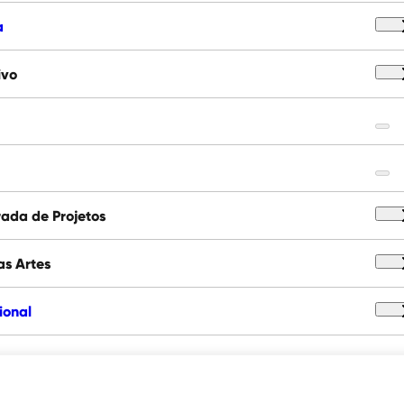
a
ivo
ada de Projetos
as Artes
cional