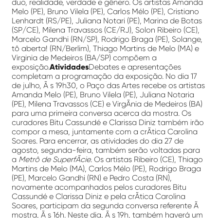
duo, realidade, verdade e gênero. Os artistas Amanda
Melo (PE), Bruno Vilela (PE), Carlos Mélo (PE), Cristiano
Lenhardt (RS/PE), Juliana Notari (PE), Marina de Botas
(SP/CE), Milena Travassos (CE/RJ), Solon Ribeiro (CE),
Marcelo Gandhi (RN/SP), Rodrigo Braga (PE), Solange,
tô aberta! (RN/Berlim), Thiago Martins de Melo (MA) e
Virginia de Medeiros (BA/SP) compõem a
exposição.
Atividades
Debates e apresentações
completam a programação da exposição. No dia 17
de julho, Ã s 19h30, o Paço das Artes recebe os artistas
Amanda Melo (PE), Bruno Vilela (PE), Juliana Notaria
(PE), Milena Travassos (CE) e VirgÃ­nia de Medeiros (BA)
para uma primeira conversa acerca da mostra. Os
curadores Bitu Cassundé e Clarissa Diniz também irão
compor a mesa, juntamente com a crÃ­tica Carolina
Soares. Para encerrar, as atividades do dia 27 de
agosto, segunda-feira, também serão voltadas para
a
Metrô de SuperfÃ­cie
. Os artistas Ribeiro (CE), Thiago
Martins de Melo (MA), Carlos Mélo (PE), Rodrigo Braga
(PE), Marcelo Gandhi (RN) e Pedro Costa (RN),
novamente acompanhados pelos curadores Bitu
Cassundé e Clarissa Diniz e pela crÃ­tica Carolina
Soares, participam da segunda conversa referente Ã
mostra, Ã s 16h. Neste dia, Ã s 19h, também haverá um