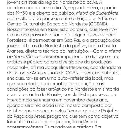
jovens artistas da região Nordeste do paÃ­s. A
abertura acontece no dia 16, segunda-feira, a partir
das 19h30 e é aberta ao público.
Metrô de SuperfÃ­cie
é o resultado da parceria entre o Paço das Artes e o
Centro Cultural do Banco do Nordeste (CCBNB). —
Nosso interesse em fazer esta parceria, que teve inÃ­
cio no ano passado quando fui algumas vezes para
Fortaleza, é de mostrar em São Paulo a produção dos
jovens artistas do Nordeste do paÃ­s—, conta Priscila
Arantes, diretora técnica da instituição. —Com a
Metrô
de SuperfÃ­cie
esperamos impulsionar o diálogo entre
artistas e público para a diversidade da produção
nacional—, afirma Jacqueline Medeiros, coordenadora
do setor de Artes Visuais do CCBN, —sem, no entanto,
enclausurar-se em uma auto-referência local, mas
que, sobretudo, problematize a produção e as
condições do fazer artÃ­stico no Nordeste em sintonia
com o restante do Brasil—, conclui. Este processo de
intercâmbio se encerra em novembro deste ano,
quando será realizada uma mostra composta por
artistas que passaram pelas Temporadas de Projetos
do Paço das Artes, programa que tem como objetivo
fomentar a curadoria e produção artÃ­stica
contemporâneas.Os curadores e crÃ­ticos Bitu