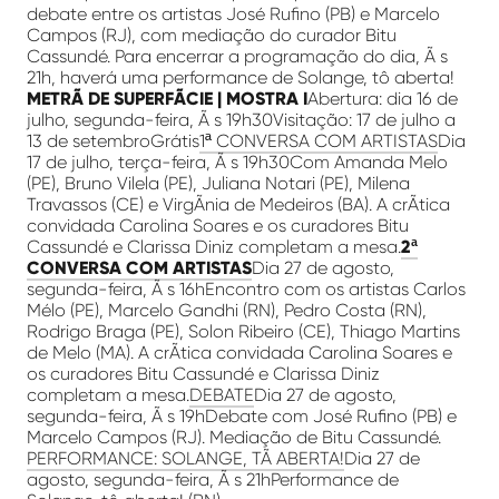
debate entre os artistas José Rufino (PB) e Marcelo
Campos (RJ), com mediação do curador Bitu
Cassundé. Para encerrar a programação do dia, Ã s
21h, haverá uma performance de Solange, tô aberta!
METRÃ DE SUPERFÃCIE | MOSTRA I
Abertura: dia 16 de
julho, segunda-feira, Ã s 19h30Visitação: 17 de julho a
13 de setembroGrátis
1ª CONVERSA COM ARTISTAS
Dia
17 de julho, terça-feira, Ã s 19h30Com Amanda Melo
(PE), Bruno Vilela (PE), Juliana Notari (PE), Milena
Travassos (CE) e VirgÃ­nia de Medeiros (BA). A crÃ­tica
convidada Carolina Soares e os curadores Bitu
Cassundé e Clarissa Diniz completam a mesa.
2ª
CONVERSA COM ARTISTAS
Dia 27 de agosto,
segunda-feira, Ã s 16hEncontro com os artistas Carlos
Mélo (PE), Marcelo Gandhi (RN), Pedro Costa (RN),
Rodrigo Braga (PE), Solon Ribeiro (CE), Thiago Martins
de Melo (MA). A crÃ­tica convidada Carolina Soares e
os curadores Bitu Cassundé e Clarissa Diniz
completam a mesa.
DEBATE
Dia 27 de agosto,
segunda-feira, Ã s 19hDebate com José Rufino (PB) e
Marcelo Campos (RJ). Mediação de Bitu Cassundé.
PERFORMANCE: SOLANGE, TÃ ABERTA!
Dia 27 de
agosto, segunda-feira, Ã s 21hPerformance de