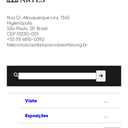
Paço
das
Artes
Rua Dr. Albuquerque Lins, 1345
Higienópolis
São Paulo, SP, Brasil
CEP 01230-001
+55 (11) 4810-0392
faleconoscopda@pacodasartes.org.br
Buscar
por:
Visite
Exposições