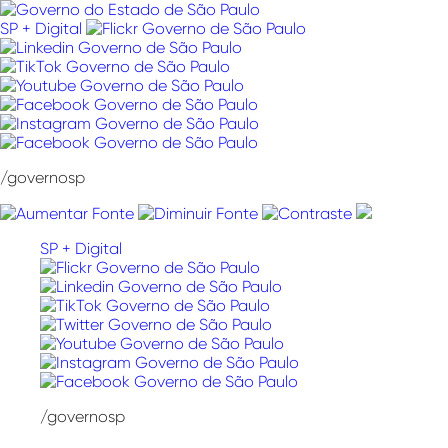
Pular
para
SP + Digital
o
conteúdo
/governosp
SP + Digital
/governosp