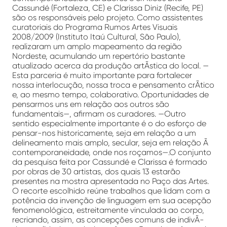
Cassundé (Fortaleza, CE) e Clarissa Diniz (Recife, PE)
são os responsáveis pelo projeto. Como assistentes
curatoriais do Programa Rumos Artes Visuais
2008/2009 (Instituto Itaú Cultural, São Paulo),
realizaram um amplo mapeamento da região
Nordeste, acumulando um repertório bastante
atualizado acerca da produção artÃ­stica do local. —
Esta parceria é muito importante para fortalecer
nossa interlocução, nossa troca e pensamento crÃ­tico
e, ao mesmo tempo, colaborativo. Oportunidades de
pensarmos uns em relação aos outros são
fundamentais—, afirmam os curadores. —Outro
sentido especialmente importante é o do esforço de
pensar-nos historicamente, seja em relação a um
delineamento mais amplo, secular, seja em relação Ã
contemporaneidade, onde nos roçamos—.O conjunto
da pesquisa feita por Cassundé e Clarissa é formado
por obras de 30 artistas, dos quais 13 estarão
presentes na mostra apresentada no Paço das Artes.
O recorte escolhido reúne trabalhos que lidam com a
potência da invenção de linguagem em sua acepção
fenomenológica, estreitamente vinculada ao corpo,
recriando, assim, as concepções comuns de indivÃ­