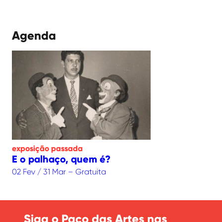
Agenda
exposição
passada
E o palhaço, quem é?
02 Fev / 31 Mar – Gratuita
Siga o Paço das Artes nas