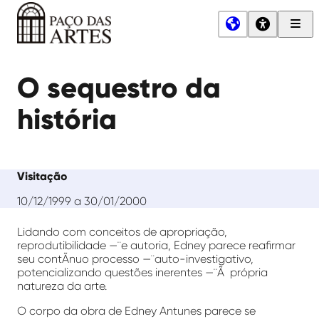
Men
Princ
Paço
das
O sequestro da
Artes
história
Visitação
10/12/1999 a 30/01/2000
Lidando com conceitos de apropriação,
reprodutibilidade —¨e autoria, Edney parece reafirmar
seu contÃ­nuo processo —¨auto-investigativo,
potencializando questões inerentes —¨Ã própria
natureza da arte.
O corpo da obra de Edney Antunes parece se