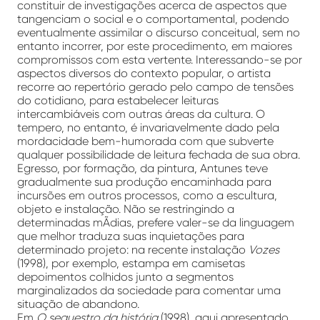
constituir de investigações acerca de aspectos que
tangenciam o social e o comportamental, podendo
eventualmente assimilar o discurso conceitual, sem no
entanto incorrer, por este procedimento, em maiores
compromissos com esta vertente. Interessando-se por
aspectos diversos do contexto popular, o artista
recorre ao repertório gerado pelo campo de tensões
do cotidiano, para estabelecer leituras
intercambiáveis com outras áreas da cultura. O
tempero, no entanto, é invariavelmente dado pela
mordacidade bem-humorada com que subverte
qualquer possibilidade de leitura fechada de sua obra.
Egresso, por formação, da pintura, Antunes teve
gradualmente sua produção encaminhada para
incursões em outros processos, como a escultura,
objeto e instalação. Não se restringindo a
determinadas mÃ­dias, prefere valer-se da linguagem
que melhor traduza suas inquietações para
determinado projeto: na recente instalação
Vozes
(1998), por exemplo, estampa em camisetas
depoimentos colhidos junto a segmentos
marginalizados da sociedade para comentar uma
situação de abandono.
Em
O sequestro da história
(1998), aqui apresentado,