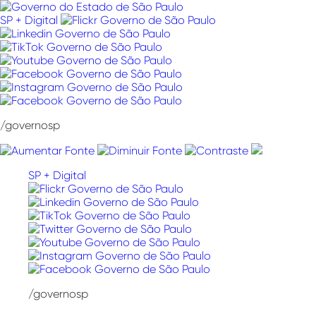
Pular
para
SP + Digital
o
conteúdo
/governosp
SP + Digital
/governosp