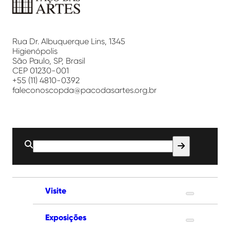
Paço
das
Artes
Rua Dr. Albuquerque Lins, 1345
Higienópolis
São Paulo, SP, Brasil
CEP 01230-001
+55 (11) 4810-0392
faleconoscopda@pacodasartes.org.br
Buscar
por:
Visite
Exposições