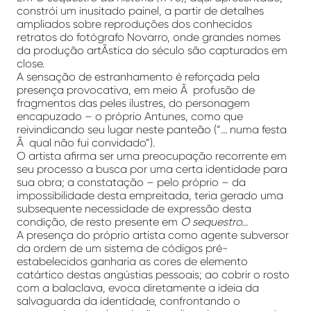
constrói um inusitado painel, a partir de detalhes
ampliados sobre reproduções dos conhecidos
retratos do fotógrafo Novarro, onde grandes nomes
da produção artÃ­stica do século são capturados em
close.
A sensação de estranhamento é reforçada pela
presença provocativa, em meio Ã profusão de
fragmentos das peles ilustres, do personagem
encapuzado – o próprio Antunes, como que
reivindicando seu lugar neste panteão (“… numa festa
Ã qual não fui convidado”).
O artista afirma ser uma preocupação recorrente em
seu processo a busca por uma certa identidade para
sua obra; a constatação – pelo próprio – da
impossibilidade desta empreitada, teria gerado uma
subsequente necessidade de expressão desta
condição, de resto presente em
O sequestro…
A presença do próprio artista como agente subversor
da ordem de um sistema de códigos pré-
estabelecidos ganharia as cores de elemento
catártico destas angústias pessoais; ao cobrir o rosto
com a balaclava, evoca diretamente a ideia da
salvaguarda da identidade, confrontando o