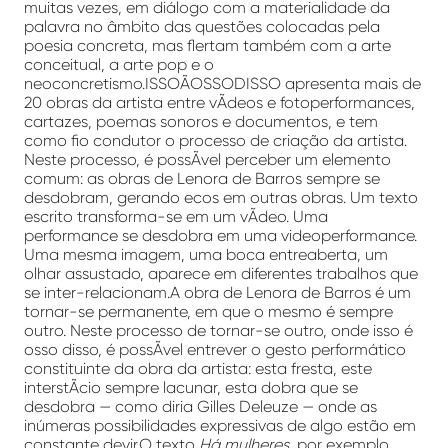
muitas vezes, em diálogo com a materialidade da
palavra no âmbito das questões colocadas pela
poesia concreta, mas flertam também com a arte
conceitual, a arte pop e o
neoconcretismo.ISSOÃOSSODISSO apresenta mais de
20 obras da artista entre vÃ­deos e fotoperformances,
cartazes, poemas sonoros e documentos, e tem
como fio condutor o processo de criação da artista.
Neste processo, é possÃ­vel perceber um elemento
comum: as obras de Lenora de Barros sempre se
desdobram, gerando ecos em outras obras. Um texto
escrito transforma-se em um vÃ­deo. Uma
performance se desdobra em uma videoperformance.
Uma mesma imagem, uma boca entreaberta, um
olhar assustado, aparece em diferentes trabalhos que
se inter-relacionam.A obra de Lenora de Barros é um
tornar-se permanente, em que o mesmo é sempre
outro. Neste processo de tornar-se outro, onde isso é
osso disso, é possÃ­vel entrever o gesto performático
constituinte da obra da artista: esta fresta, este
interstÃ­cio sempre lacunar, esta dobra que se
desdobra — como diria Gilles Deleuze — onde as
inúmeras possibilidades expressivas de algo estão em
constante devir.O texto
Há mulheres
, por exemplo,