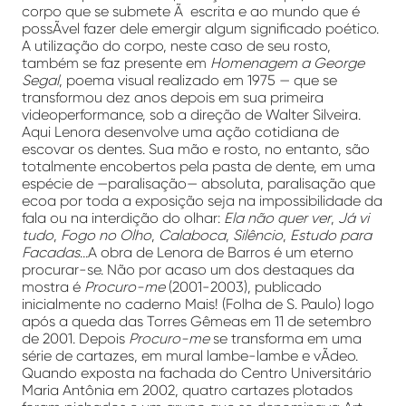
corpo que se submete Ã escrita e ao mundo que é
possÃ­vel fazer dele emergir algum significado poético.
A utilização do corpo, neste caso de seu rosto,
também se faz presente em
Homenagem a George
Segal
, poema visual realizado em 1975
—
que se
transformou dez anos depois em sua primeira
videoperformance, sob a direção de Walter Silveira.
Aqui Lenora desenvolve uma ação cotidiana de
escovar os dentes. Sua mão e rosto, no entanto, são
totalmente encobertos pela pasta de dente, em uma
espécie de —paralisação— absoluta, paralisação que
ecoa por toda a exposição seja na impossibilidade da
fala ou na interdição do olhar:
Ela não quer ver
,
Já vi
tudo
,
Fogo no Olho
,
Calaboca
,
Silêncio
,
Estudo para
Facadas
…A obra de Lenora de Barros é um eterno
procurar-se. Não por acaso um dos destaques da
mostra é
Procuro-me
(2001-2003), publicado
inicialmente no caderno Mais! (Folha de S. Paulo) logo
após a queda das Torres Gêmeas em 11 de setembro
de 2001. Depois
Procuro-me
se transforma em uma
série de cartazes, em mural lambe-lambe e vÃ­deo.
Quando exposta na fachada do Centro Universitário
Maria Antônia em 2002, quatro cartazes plotados