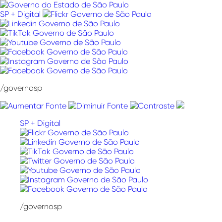
Pular
para
SP + Digital
o
conteúdo
/governosp
SP + Digital
/governosp