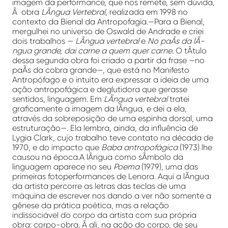
imagem da performance, que nos remete, sem dúvida,
Ã obra
LÃ­ngua Vertebral
, realizada em 1998 no
contexto da Bienal da Antropofagia.—Para a Bienal,
mergulhei no universo de Oswald de Andrade e criei
dois trabalhos
—
LÃ­ngua vertebral
e
No paÃ­s da lÃ­
ngua grande, dai carne a quem quer carne
. O tÃ­tulo
dessa segunda obra foi criado a partir da frase —no
paÃ­s da cobra grande—, que está no Manifesto
Antropófago e o intuito era expressar a ideia de uma
ação antropofágica e deglutidora que gerasse
sentidos, linguagem. Em
LÃ­ngua vertebral
tratei
graficamente a imagem da lÃ­ngua, e dei a ela,
através da sobreposição de uma espinha dorsal, uma
estruturação—. Ela lembra, ainda, da influência de
Lygia Clark, cujo trabalho teve contato na década de
1970, e do impacto que
Baba antropofágica
(1973) lhe
causou na época.A lÃ­ngua como sÃ­mbolo da
linguagem aparece no seu
Poema
(1979), uma das
primeiras fotoperformances de Lenora. Aqui a lÃ­ngua
da artista percorre as letras das teclas de uma
máquina de escrever nos dando a ver não somente a
gênese da prática poética, mas a relação
indissociável do corpo da artista com sua própria
obra: corpo-obra. Ã ali, na ação do corpo, de seu