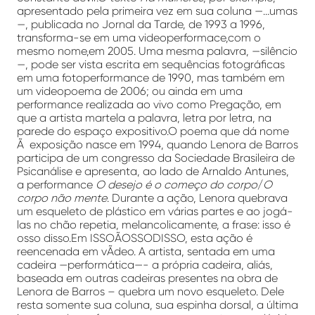
apresentado pela primeira vez em sua coluna —…umas
—, publicada no Jornal da Tarde, de 1993 a 1996,
transforma-se em uma videoperformace,com o
mesmo nome,em 2005. Uma mesma palavra, —silêncio
—, pode ser vista escrita em sequências fotográficas
em uma fotoperformance de 1990, mas também em
um videopoema de 2006; ou ainda em uma
performance realizada ao vivo como Pregação, em
que a artista martela a palavra, letra por letra, na
parede do espaço expositivo.O poema que dá nome
Ã exposição nasce em 1994, quando Lenora de Barros
participa de um congresso da Sociedade Brasileira de
Psicanálise e apresenta, ao lado de Arnaldo Antunes,
a performance
O desejo é o começo do corpo
/
O
corpo não mente
. Durante a ação, Lenora quebrava
um esqueleto de plástico em várias partes e ao jogá-
las no chão repetia, melancolicamente, a frase: isso é
osso disso.Em ISSOÃOSSODISSO, esta ação é
reencenada em vÃ­deo. A artista, sentada em uma
cadeira —performática—- a própria cadeira, aliás,
baseada em outras cadeiras presentes na obra de
Lenora de Barros – quebra um novo esqueleto. Dele
resta somente sua coluna, sua espinha dorsal, a última