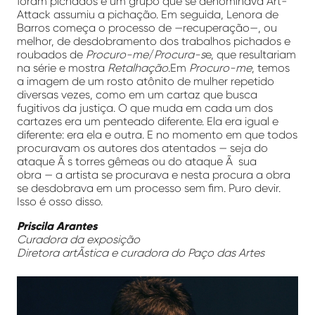
foram pichados e um grupo que se denominava Art-
Attack assumiu a pichação. Em seguida, Lenora de
Barros começa o processo de —recuperação—, ou
melhor, de desdobramento dos trabalhos pichados e
roubados de
Procuro-me
/
Procura-s
e, que resultariam
na série e mostra
Retalhação
.Em
Procuro-me
, temos
a imagem de um rosto atônito de mulher repetido
diversas vezes, como em um cartaz que busca
fugitivos da justiça. O que muda em cada um dos
cartazes era um penteado diferente. Ela era igual e
diferente: era ela e outra. E no momento em que todos
procuravam os autores dos atentados
—
seja do
ataque Ã s torres gêmeas ou do ataque Ã sua
obra
—
a artista se procurava e nesta procura a obra
se desdobrava em um processo sem fim. Puro devir.
Isso é osso disso.
Priscila Arantes
Curadora da exposição
Diretora artÃ­stica e curadora do Paço das Artes