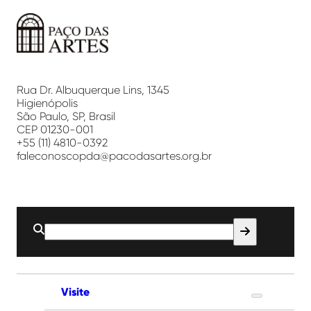
Paço
das
Artes
Rua Dr. Albuquerque Lins, 1345
Higienópolis
São Paulo, SP, Brasil
CEP 01230-001
+55 (11) 4810-0392
faleconoscopda@pacodasartes.org.br
Buscar
por:
Visite