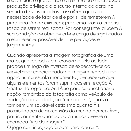
seu simulacro que se insere a pintura de Gilberto. Sua
produção privilegia o discurso interno da obra, no
sentido de seus quadros possuÃ­rem quase a
necessidade de falar de si e por si, de remeterem Ã
própria razão de existirem; problematizam a própria
razão de serem realizados. Por conseguinte, aludem Ã
sua condição de obra de arte e carga de significados
a ela inerente, passÃ­vel de interpretações e
julgamentos.
Quando apresenta a imagem fotográfica de uma
mata, que reproduz em
crayon
na tela ao lado,
propõe um jogo de inversão de expectativas ao
espectador condicionado: na imagem reproduzida,
agora numa escala monumental, percebe-se que
alguns elementos foram suprimidos em relação Ã
“matriz” fotográfica. ArtifÃ­cio para se questionar a
noção romântica da fotografia como veÃ­culo de
tradução da verdade, do “mundo real”, sinaliza
também um saudável ceticismo quanto Ã s
possibilidades de apreensão do mundo perceptÃ­vel,
particularmente quando para muitos vive-se a
chamada “era da imagem”.
O jogo continua, agora com uma lareira. A