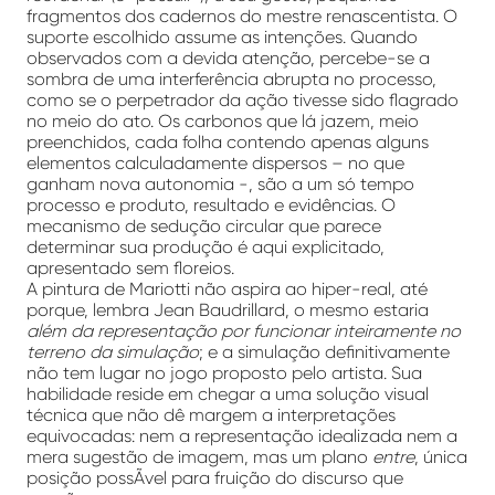
fragmentos dos cadernos do mestre renascentista. O
suporte escolhido assume as intenções. Quando
observados com a devida atenção, percebe-se a
sombra de uma interferência abrupta no processo,
como se o perpetrador da ação tivesse sido flagrado
no meio do ato. Os carbonos que lá jazem, meio
preenchidos, cada folha contendo apenas alguns
elementos calculadamente dispersos – no que
ganham nova autonomia -, são a um só tempo
processo e produto, resultado e evidências. O
mecanismo de sedução circular que parece
determinar sua produção é aqui explicitado,
apresentado sem floreios.
A pintura de Mariotti não aspira ao hiper-real, até
porque, lembra Jean Baudrillard, o mesmo estaria
além da representação por funcionar inteiramente no
terreno da simulação
; e a simulação definitivamente
não tem lugar no jogo proposto pelo artista. Sua
habilidade reside em chegar a uma solução visual
técnica que não dê margem a interpretações
equivocadas: nem a representação idealizada nem a
mera sugestão de imagem, mas um plano
entre
, única
posição possÃ­vel para fruição do discurso que