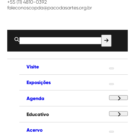
+55 (11) 4810-0392
faleconoscopda@pacodasartes.org.br
Buscar
por:
Visite
Exposições
Agenda
Educativo
Acervo