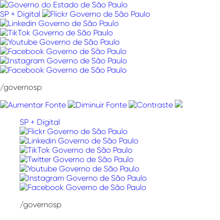
Pular
para
SP + Digital
o
conteúdo
/governosp
SP + Digital
/governosp