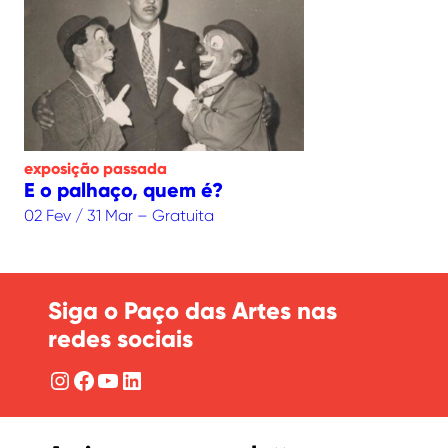
exposição
passada
E o palhaço, quem é?
02 Fev / 31 Mar – Gratuita
Siga o Paço das Artes nas
redes sociais
Instagram
Facebook
YouTube
LinkedIn