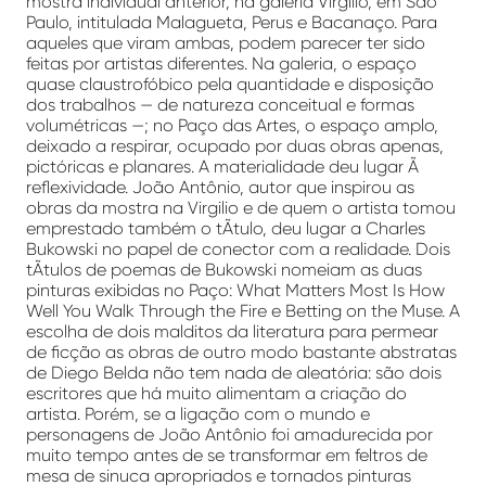
mostra individual anterior, na galeria Virgilio, em São
Paulo, intitulada Malagueta, Perus e Bacanaço. Para
aqueles que viram ambas, podem parecer ter sido
feitas por artistas diferentes. Na galeria, o espaço
quase claustrofóbico pela quantidade e disposição
dos trabalhos — de natureza conceitual e formas
volumétricas —; no Paço das Artes, o espaço amplo,
deixado a respirar, ocupado por duas obras apenas,
pictóricas e planares. A materialidade deu lugar Ã
reflexividade. João Antônio, autor que inspirou as
obras da mostra na Virgilio e de quem o artista tomou
emprestado também o tÃ­tulo, deu lugar a Charles
Bukowski no papel de conector com a realidade. Dois
tÃ­tulos de poemas de Bukowski nomeiam as duas
pinturas exibidas no Paço: What Matters Most Is How
Well You Walk Through the Fire e Betting on the Muse. A
escolha de dois malditos da literatura para permear
de ficção as obras de outro modo bastante abstratas
de Diego Belda não tem nada de aleatória: são dois
escritores que há muito alimentam a criação do
artista. Porém, se a ligação com o mundo e
personagens de João Antônio foi amadurecida por
muito tempo antes de se transformar em feltros de
mesa de sinuca apropriados e tornados pinturas