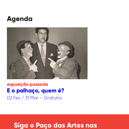
Agenda
exposição
passada
E o palhaço, quem é?
02 Fev / 31 Mar – Gratuita
Siga o Paço das Artes nas