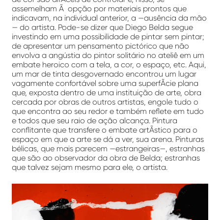
assemelham Ã opção por materiais prontos que
indicavam, na individual anterior, a —ausência da mão
— do artista. Pode-se dizer que Diego Belda segue
investindo em uma possibilidade de pintar sem pintar;
de apresentar um pensamento pictórico que não
envolva a angústia do pintor solitário no ateliê em um
embate heroico com a tela, a cor, o espaço, etc. Aqui,
um mar de tinta desgovernado encontrou um lugar
vagamente confortável sobre uma superfÃ­cie plana
que, exposta dentro de uma instituição de arte, obra
cercada por obras de outros artistas, engole tudo o
que encontra ao seu redor e também reflete em tudo
e todos que seu raio de ação alcança. Pintura
conflitante que transfere o embate artÃ­stico para o
espaço em que a arte se dá a ver, sua arena. Pinturas
bélicas, que mais parecem —estrangeiras—, estranhas
que são ao observador da obra de Belda; estranhas
que talvez sejam mesmo para ele, o artista.