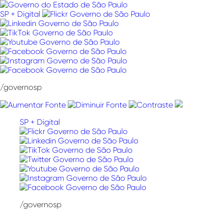
Pular
para
SP + Digital
o
conteúdo
/governosp
SP + Digital
/governosp