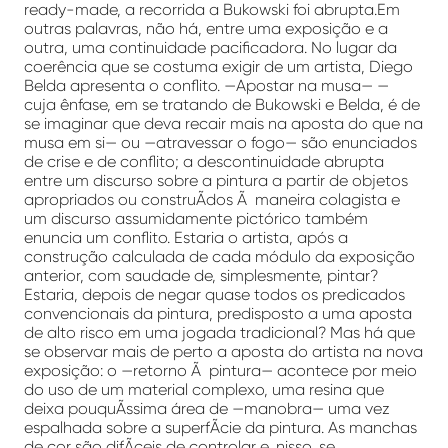
ready-made, a recorrida a Bukowski foi abrupta.Em
outras palavras, não há, entre uma exposição e a
outra, uma continuidade pacificadora. No lugar da
coerência que se costuma exigir de um artista, Diego
Belda apresenta o conflito. —Apostar na musa— —
cuja ênfase, em se tratando de Bukowski e Belda, é de
se imaginar que deva recair mais na aposta do que na
musa em si— ou —atravessar o fogo— são enunciados
de crise e de conflito; a descontinuidade abrupta
entre um discurso sobre a pintura a partir de objetos
apropriados ou construÃ­dos Ã maneira colagista e
um discurso assumidamente pictórico também
enuncia um conflito. Estaria o artista, após a
construção calculada de cada módulo da exposição
anterior, com saudade de, simplesmente, pintar?
Estaria, depois de negar quase todos os predicados
convencionais da pintura, predisposto a uma aposta
de alto risco em uma jogada tradicional? Mas há que
se observar mais de perto a aposta do artista na nova
exposição: o —retorno Ã pintura— acontece por meio
do uso de um material complexo, uma resina que
deixa pouquÃ­ssima área de —manobra— uma vez
espalhada sobre a superfÃ­cie da pintura. As manchas
de cor são difÃ­ceis de controlar e, nisso, se