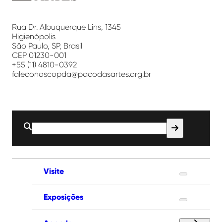
Paço
das
Artes
Rua Dr. Albuquerque Lins, 1345
Higienópolis
São Paulo, SP, Brasil
CEP 01230-001
+55 (11) 4810-0392
faleconoscopda@pacodasartes.org.br
Buscar
por:
Visite
Exposições