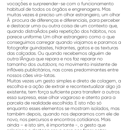
vocações e surpreender-se com o funcionamento
habitual de todos os órgãos e engrenagens. Mas
muitas vezes é preciso um olhar estrangeiro, um olhar
Ã procura de diferenças e diferenciais, para perceber
e destacar uma ou outra coisa de um contexto que,
quando distraÃ­dos pela repetição dos hábitos, nos
parece uniforme. Um olhar estrangeiro como o que
conseguimos carregar quando viajamos e paramos a
fotografar guindastes, hidrantes, gatos e as texturas
das calçadas. Ou quando recebemos alguém de
outra lÃ­ngua que repara e nos faz reparar no
tamanho dos
outdoors
, no movimento insistente de
infláveis publicitários, nas cores predominantes entre
nossos cães vira-latas.
Muitas vezes um gesto simples e direto de colagem, a
escolha e a ação de extrair e recontextualizar algo já
existente, tem força suficiente para transferir a outros
essa surpresa, esse olhar vagaroso e atento para a
parcela de realidade escolhida. E isto não só
enquanto esses elementos se mostram isolados, mas
também depois, quando nos deparamos com ele de
novo, nos percursos e encontros cotidianos. Mais
ainda – e isto sim, é importante -, o gesto que