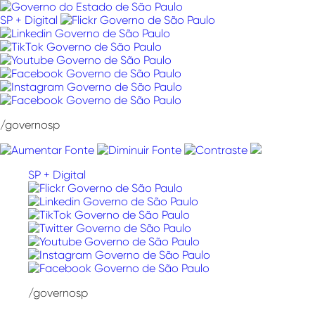
Pular
para
SP + Digital
o
conteúdo
/governosp
SP + Digital
/governosp