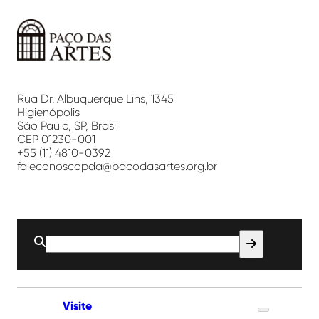
Paço
das
Artes
Rua Dr. Albuquerque Lins, 1345
Higienópolis
São Paulo, SP, Brasil
CEP 01230-001
+55 (11) 4810-0392
faleconoscopda@pacodasartes.org.br
Buscar
por:
Visite