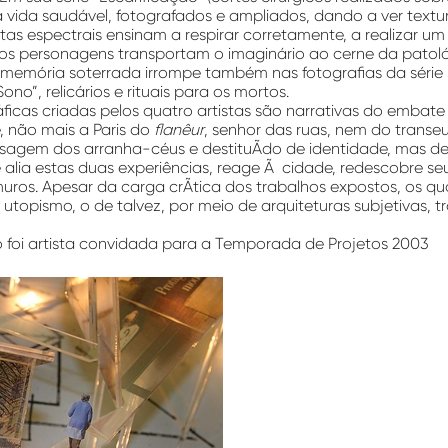
vida saudável, fotografados e ampliados, dando a ver textur
etas espectrais ensinam a respirar corretamente, a realizar u
os personagens transportam o imaginário ao cerne da patoló
A memória soterrada irrompe também nas fotografias da série
no”, relicários e rituais para os mortos.
áficas criadas pelos quatro artistas são narrativas do emba
 não mais a Paris do
flanêur
, senhor das ruas, nem do transe
isagem dos arranha-céus e destituÃ­do de identidade, mas de
e alia estas duas experiências, reage Ã cidade, redescobre se
uros. Apesar da carga crÃ­tica dos trabalhos expostos, os qua
utopismo, o de talvez, por meio de arquiteturas subjetivas, t
 foi a
rtista convidada para a Temporada de Projetos 2003