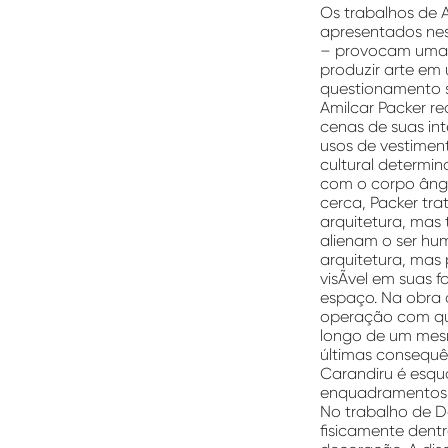
Os trabalhos de A
apresentados nes
– provocam uma i
produzir arte em
questionamento so
Amilcar Packer re
cenas de suas in
usos de vestimen
cultural determin
com o corpo ângu
cerca, Packer tra
arquitetura, mas
alienam o ser hu
arquitetura, mas
visÃ­vel em suas f
espaço. Na obra 
operação com que
longo de um mesm
últimas consequê
Carandiru é esqu
enquadramentos
No trabalho de D
fisicamente dentr