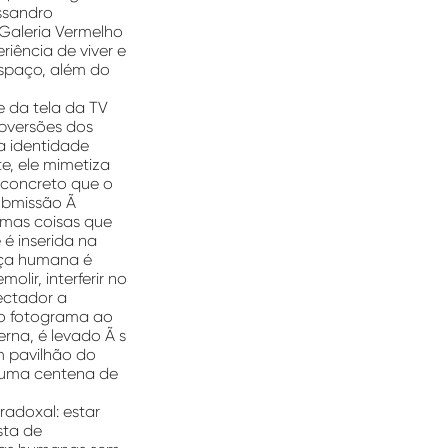
essandro
 Galeria Vermelho
iência de viver e
spaço, além do
e da tela da TV
ubversões dos
a identidade
e, ele mimetiza
 concreto que o
submissão Ã
smas coisas que
é inserida na
nça humana é
olir, interferir no
ectador a
do fotograma ao
rna, é levado Ã s
m pavilhão do
e uma centena de
adoxal: estar
sta de