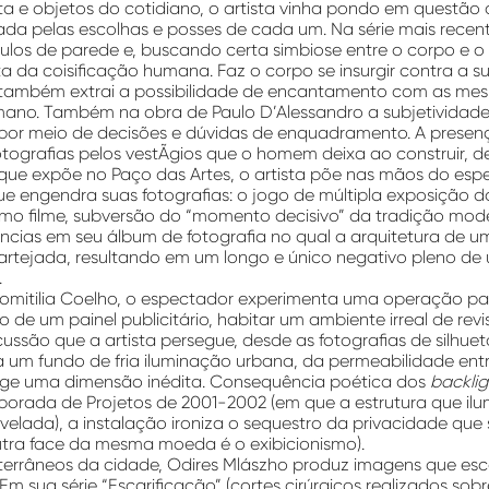
ta e objetos do cotidiano, o artista vinha pondo em questão 
ada pelas escolhas e posses de cada um. Na série mais recent
los de parede e, buscando certa simbiose entre o corpo e o
ta da coisificação humana. Faz o corpo se insurgir contra a 
 também extrai a possibilidade de encantamento com as me
mano. Também na obra de Paulo D’Alessandro a subjetividade 
 por meio de decisões e dúvidas de enquadramento. A prese
otografias pelos vestÃ­gios que o homem deixa ao construir, dem
que expõe no Paço das Artes, o artista põe nas mãos do esp
 engendra suas fotografias: o jogo de múltipla exposição 
o filme, subversão do “momento decisivo” da tradição mode
ncias em seu álbum de fotografia no qual a arquitetura de u
artejada, resultando em um longo e único negativo pleno d
.
omitilia Coelho, o espectador experimenta uma operação par
o de um painel publicitário, habitar um ambiente irreal de revi
cussão que a artista persegue, desde as fotografias de silhu
a um fundo de fria iluminação urbana, da permeabilidade entr
inge uma dimensão inédita. Consequência poética dos
backlig
orada de Projetos de 2001-2002 (em que a estrutura que il
evelada), a instalação ironiza o sequestro da privacidade que 
outra face da mesma moeda é o exibicionismo).
terrâneos da cidade, Odires Mlászho produz imagens que e
Em sua série “Escarificação” (cortes cirúrgicos realizados so