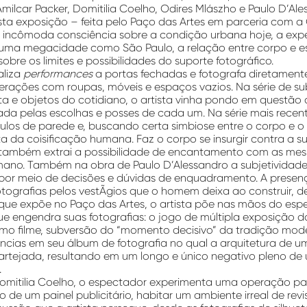
milcar Packer, Domitilia Coelho, Odires Mlászho e Paulo D’Al
ta exposição – feita pelo Paço das Artes em parceria com a
ncômoda consciência sobre a condição urbana hoje, a exper
 uma megacidade como São Paulo, a relação entre corpo e e
bre os limites e possibilidades do suporte fotográfico.
aliza
performances
a portas fechadas e fotografa diretament
terações com roupas, móveis e espaços vazios. Na série de s
ta e objetos do cotidiano, o artista vinha pondo em questão 
ada pelas escolhas e posses de cada um. Na série mais recent
los de parede e, buscando certa simbiose entre o corpo e o
ta da coisificação humana. Faz o corpo se insurgir contra a 
 também extrai a possibilidade de encantamento com as me
mano. Também na obra de Paulo D’Alessandro a subjetividade 
 por meio de decisões e dúvidas de enquadramento. A prese
otografias pelos vestÃ­gios que o homem deixa ao construir, dem
que expõe no Paço das Artes, o artista põe nas mãos do esp
 engendra suas fotografias: o jogo de múltipla exposição 
o filme, subversão do “momento decisivo” da tradição mode
ncias em seu álbum de fotografia no qual a arquitetura de u
artejada, resultando em um longo e único negativo pleno d
.
omitilia Coelho, o espectador experimenta uma operação par
o de um painel publicitário, habitar um ambiente irreal de revi