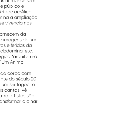
etas humanas sem
e público e
hts
de acrÃ­lico
umina a ampliação
se vivencia nos
scarnecem da
bre imagens de um
as e feridas da
m abdominal etc.
gica “arquitetura
 “Um Animal
te do corpo com
unte do século 20
 um ser fagócito
us cantos, vê
tro artistas são
ransformar o olhar