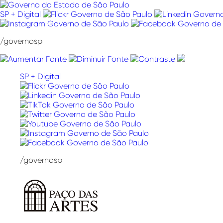
Pular
para
SP + Digital
o
conteúdo
/governosp
SP + Digital
/governosp
Paço