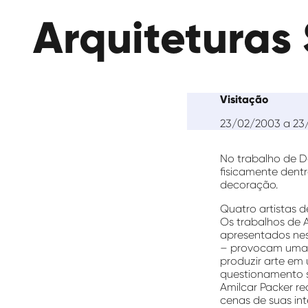
das
Arquiteturas 
Artes
Visitação
23/02/2003 a 23
No trabalho de D
fisicamente dentr
decoração.
Quatro artistas d
Os trabalhos de A
apresentados nes
– provocam uma i
produzir arte em
questionamento so
Amilcar Packer re
cenas de suas in