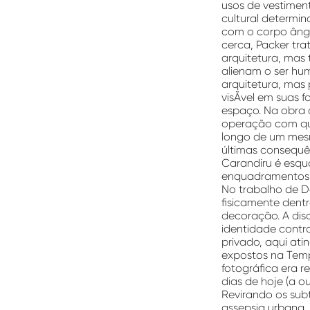
usos de vestimen
cultural determin
com o corpo ângu
cerca, Packer tra
arquitetura, mas
alienam o ser hu
arquitetura, mas
visÃ­vel em suas f
espaço. Na obra 
operação com que
longo de um mesm
últimas consequê
Carandiru é esqu
enquadramentos
No trabalho de D
fisicamente dentr
decoração. A dis
identidade contr
privado, aqui at
expostos na Temp
fotográfica era r
dias de hoje (a 
Revirando os sub
assepsia urbana. 