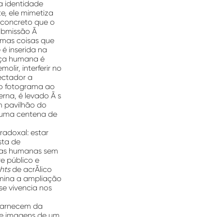
a identidade
e, ele mimetiza
 concreto que o
submissão Ã
smas coisas que
é inserida na
nça humana é
olir, interferir no
ectador a
do fotograma ao
rna, é levado Ã s
m pavilhão do
e uma centena de
adoxal: estar
sta de
etas humanas sem
e público e
hts
de acrÃ­lico
umina a ampliação
se vivencia nos
scarnecem da
bre imagens de um