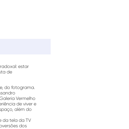
adoxal: estar
sta de
te, do fotograma.
essandro
 Galeria Vermelho
iência de viver e
spaço, além do
e da tela da TV
ubversões dos