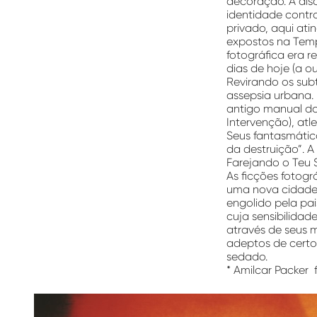
decoração. A dis
identidade contr
privado, aqui at
expostos na Temp
fotográfica era r
dias de hoje (a 
Revirando os sub
assepsia urbana. 
antigo manual da 
Intervenção), atl
Seus fantasmátic
da destruição”. 
Farejando o Teu So
As ficções fotogr
uma nova cidade,
engolido pela pa
cuja sensibilidad
através de seus m
adeptos de certo 
sedado.
*
Amilcar Packer
f