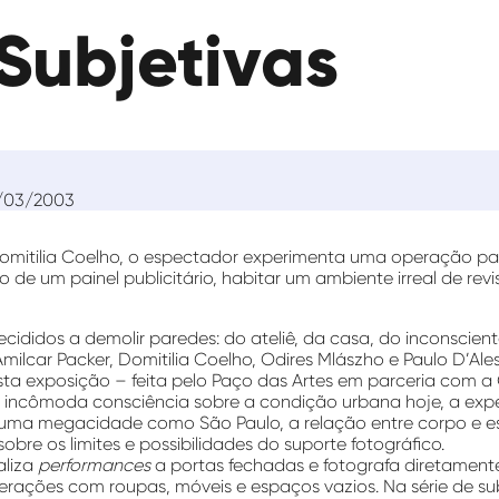
Subjetivas
/03/2003
omitilia Coelho, o espectador experimenta uma operação par
o de um painel publicitário, habitar um ambiente irreal de revi
ecididos a demolir paredes: do ateliê, da casa, do inconscien
milcar Packer, Domitilia Coelho, Odires Mlászho e Paulo D’Al
ta exposição – feita pelo Paço das Artes em parceria com a
ncômoda consciência sobre a condição urbana hoje, a exper
 uma megacidade como São Paulo, a relação entre corpo e e
bre os limites e possibilidades do suporte fotográfico.
aliza
performances
a portas fechadas e fotografa diretament
terações com roupas, móveis e espaços vazios. Na série de s