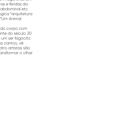
as e feridas da
m abdominal etc.
gica “arquitetura
 “Um Animal
te do corpo com
unte do século 20
 um ser fagócito
us cantos, vê
tro artistas são
ransformar o olhar