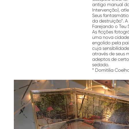
antigo manual da 
Intervenção), atl
Seus fantasmátic
da destruição”. 
Farejando o Teu So
As ficções fotogr
uma nova cidade,
engolido pela pa
cuja sensibilidad
através de seus m
adeptos de certo 
sedado.
*
Domitilia Coelho