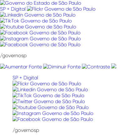
Pular
para
SP + Digital
o
conteúdo
/governosp
SP + Digital
/governosp