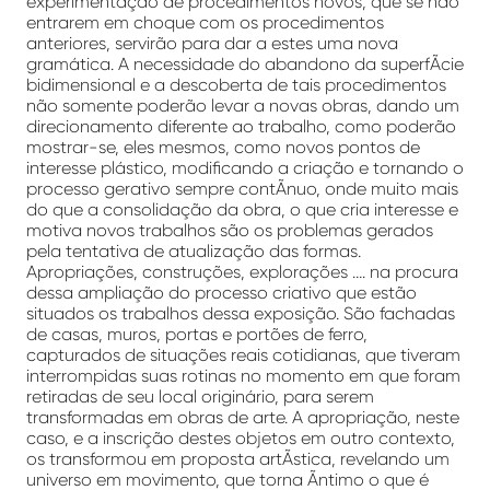
experimentação de procedimentos novos, que se não
entrarem em choque com os procedimentos
anteriores, servirão para dar a estes uma nova
gramática. A necessidade do abandono da superfÃ­cie
bidimensional e a descoberta de tais procedimentos
não somente poderão levar a novas obras, dando um
direcionamento diferente ao trabalho, como poderão
mostrar-se, eles mesmos, como novos pontos de
interesse plástico, modificando a criação e tornando o
processo gerativo sempre contÃ­nuo, onde muito mais
do que a consolidação da obra, o que cria interesse e
motiva novos trabalhos são os problemas gerados
pela tentativa de atualização das formas.
Apropriações, construções, explorações …. na procura
dessa ampliação do processo criativo que estão
situados os trabalhos dessa exposição. São fachadas
de casas, muros, portas e portões de ferro,
capturados de situações reais cotidianas, que tiveram
interrompidas suas rotinas no momento em que foram
retiradas de seu local originário, para serem
transformadas em obras de arte. A apropriação, neste
caso, e a inscrição destes objetos em outro contexto,
os transformou em proposta artÃ­stica, revelando um
universo em movimento, que torna Ã­ntimo o que é