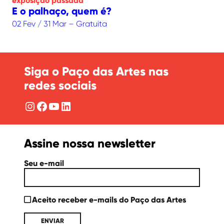
exposição
passada
E o palhaço, quem é?
02 Fev / 31 Mar – Gratuita
Siga o Paço das Artes nas
redes sociais
Instagram
Facebook
YouTube
LinkedIn
Assine nossa newsletter
Seu e-mail
Aceito receber e-mails do Paço das Artes