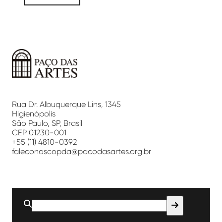
Paço
das
Artes
Rua Dr. Albuquerque Lins, 1345
Higienópolis
São Paulo, SP, Brasil
CEP 01230-001
+55 (11) 4810-0392
faleconoscopda@pacodasartes.org.br
Buscar
por: