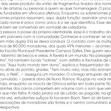
 das vezes produto da união de fragmentos tirados dos nom
 de artistas ou pessoas a quem se quer homenagear. O proc
as fundadas em vÃ­nculos afetivos. Enquanto os sobrenomes
omes próprios assumem, aqui, dupla função: assinalar uma or
 Cada nome é único como único é o ser que identifica. Esse de
e bem ser convertido em vontade de cidadania.
 pessoa a posse da própria identidade, esse é o trabalho do 
, em parceria com a comunidade. Conhecer e conhecer-se s
em mão dupla. Ela se deixa conduzir. O contato com as múltip
cerca de 80.000 moradores, dos quais 49% menores – aconte
a Escola Municipal Presidente Campos Salles. Eles guiam seu
o labirinto de becos e vielas. A favela é um mundo. Na paisag
nho”, há também locais “nobres”, com asfalto e fachadas de a
hos. “Aqui todo mundo tem dono”, explica o frequentador do f
rro atrás do portão, grades. “Tem muito rato, mas não entr
, o Pelé”, —¨assegura um morador. O córrego entupido de lixo
 acumulado – parece obra de Nuno Ramos. Roupas no varal 
olpi, enquanto os mocós de Oiticica estão em toda parte. No 
falantes dos carros competem em volume com o som que vem
 que não falta. A rádio pirata vai de Lobão ao pagode; na i
certa vez, estudantes suÃ­ços lá tocaram Bach. Nem só de ban
 associações de moradores são fortes e o centro comunitário 
liesportiva