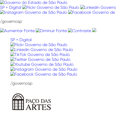
Pular
para
SP + Digital
o
conteúdo
/governosp
SP + Digital
/governosp
Paço