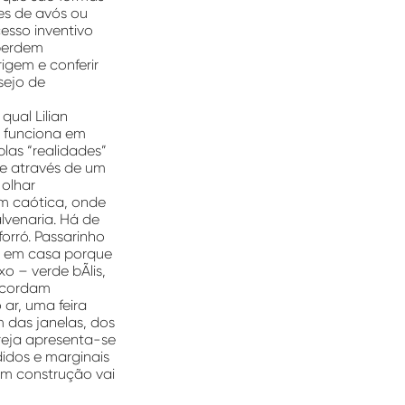
es de avós ou
esso inventivo
 perdem
igem e conferir
sejo de
qual Lilian
ó funciona em
las “realidades”
ce através de um
 olhar
em caótica, onde
lvenaria. Há de
orró. Passarinho
am em casa porque
 – verde bÃ­lis,
recordam
ar, uma feira
 das janelas, dos
greja apresenta-se
didos e marginais
em construção vai