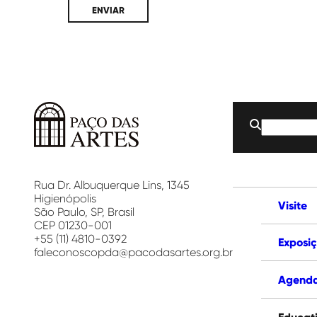
Buscar
por:
Paço
das
Artes
Rua Dr. Albuquerque Lins, 1345
Higienópolis
Visite
São Paulo, SP, Brasil
CEP 01230-001
+55 (11) 4810-0392
Exposi
faleconoscopda@pacodasartes.org.br
Agend