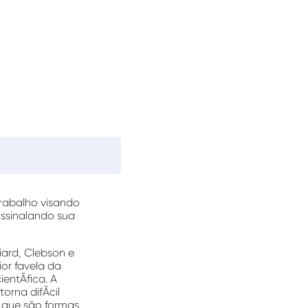
trabalho visando
assinalando sua
liard, Clebson e
or favela da
ntÃ­fica. A
orna difÃ­cil
 que são formas