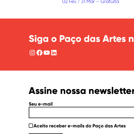
02 Fev / 31 Mar – Gratuita
Siga o Paço das Artes n
Instagram
Facebook
YouTube
LinkedIn
Assine nossa newslette
Seu e-mail
Aceito receber e-mails do Paço das Artes