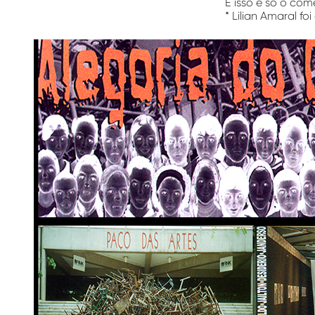
E isso é só o co
*
Lilian Amaral
foi