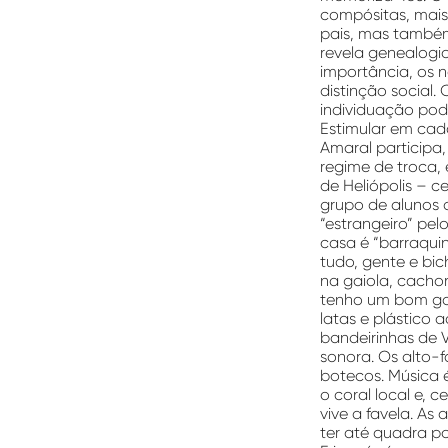
compósitas, mais
pais, mas também
revela genealogi
importância, os n
distinção social.
individuação pod
Estimular em cada
Amaral participa
regime de troca, 
de Heliópolis – 
grupo de alunos d
“estrangeiro” pel
casa é “barraqui
tudo, gente e bic
na gaiola, cacho
tenho um bom gato
latas e plástico
bandeirinhas de V
sonora. Os alto-
botecos. Música é
o coral local e, 
vive a favela. As
ter até quadra po