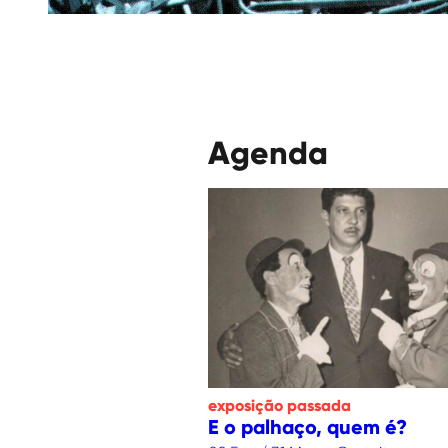
Agenda
exposição
passada
E o palhaço, quem é?