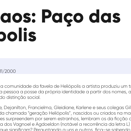
caos: Paço das
polis
11/2000
a comunidade da favela de Heliópolis a artista produziu um 
a pessoa a posse da própria identidade a partir dos nomes, 
do distinção social.
e, Dejanilton, Francielma, Gleidiane, Karlene e seus colegas Gi
 da chamada “geração Heliópolis”, nascidos ou criados na mai
es surpreendem por serem estranhos, lembram os da ficção cie
ta dos Vagnoel e Agdoeldon (notável a recorrência da letra L) t
que significam? Perguntando a uns e outros, fica-se sabendo