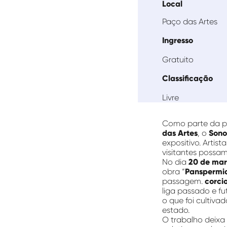
Local
Paço das Artes
Ingresso
Gratuito
Classificação
Livre
Como parte da p
das Artes
, o
Sono
expositivo. Artis
visitantes possam
No dia
20 de ma
obra “
Panspermi
passagem.
corci
liga passado e fu
o que foi cultiva
estado.
O trabalho deixa