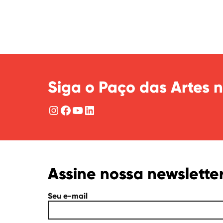
Siga o Paço das Artes n
Instagram
Facebook
YouTube
LinkedIn
Assine nossa newslette
Seu e-mail