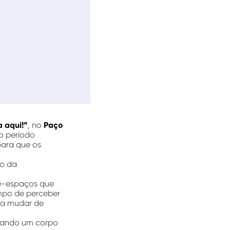
a aqui!”
, no
Paço
 o período
para que os
o da
re-espaços que
empo de perceber
ara mudar de
ocando um corpo