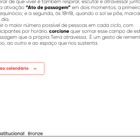
brar de que viver é também respirar, escutar e atravessar junt
 a ativação
“Ato de passagem”
em dois momentos: a primeira,
equinócio; e a segunda, às 18h18, quando o sol se põe, marc
 dia.
nir o maior número possível de pessoas em cada ciclo, com
icipantes por horário.
corcione
quer somar esse campo de est
ssagem que a própria Terra atravessa. É um gesto de remembr
po, ao outro e ao espaço que nos sustenta.
 ao calendário