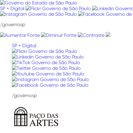
Pular
para
SP + Digital
o
conteúdo
/governosp
SP + Digital
/governosp
Paço