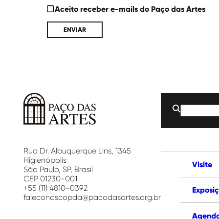
Aceito receber e-mails do Paço das Artes
Buscar
por:
Paço
das
Artes
Rua Dr. Albuquerque Lins, 1345
Higienópolis
Visite
São Paulo, SP, Brasil
CEP 01230-001
+55 (11) 4810-0392
Exposi
faleconoscopda@pacodasartes.org.br
Agend