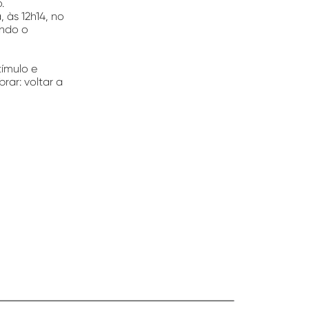
o.
 às 12h14, no
ando o
ímulo e
ar: voltar a