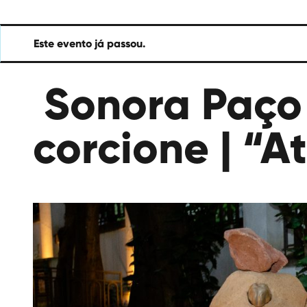
das
Artes
Este evento já passou.
Sonora Paço
corcione | “