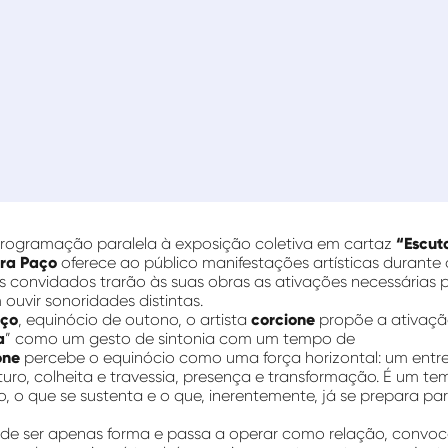
rogramação paralela à exposição coletiva em cartaz
“Escut
ra Paço
oferece ao público manifestações artísticas durante
tas convidados trarão às suas obras as ativações necessárias 
 ouvir sonoridades distintas.
rço
, equinócio de outono, o artista
corcione
propõe a ativaçã
a
” como um gesto de sintonia com um tempo de
one
percebe o equinócio como uma força horizontal: um ent
turo, colheita e travessia, presença e transformação. É um t
do, o que se sustenta e o que, inerentemente, já se prepara p
 de ser apenas forma e passa a operar como relação, conv