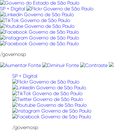
Pular
para
SP + Digital
o
conteúdo
/governosp
SP + Digital
/governosp