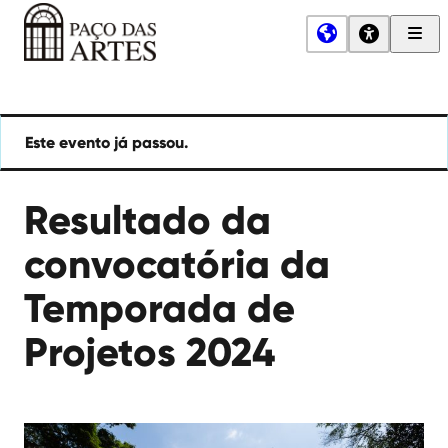
Men
Princ
Paço
das
Artes
Este evento já passou.
Resultado da
convocatória da
Temporada de
Projetos 2024