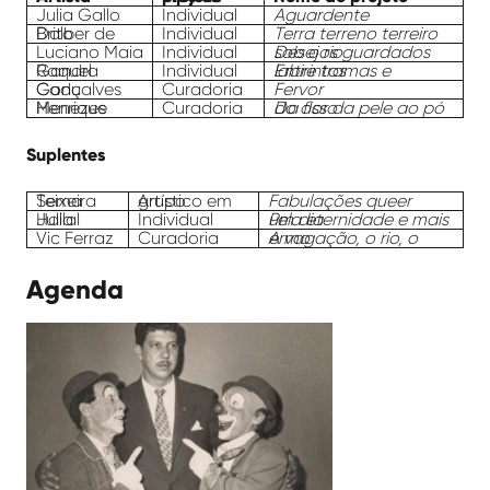
Julia Gallo
Individual
Aguardente
Dalber de Brito
Individual
Terra terreno terreiro
Luciano Maia
Individual
Desejos guardados sob o rio
Raquel Gandra
Individual
Entre tramas e labirintos
Cadu Gonçalves
Curadoria
Fervor
Henrique Menezes
Curadoria
Da flor da pele ao pó do osso
Suplentes
Sema Teixeira
Artístico em grupo
Fabulações queer
Julia Hallal
Individual
Pela eternidade e mais um dia
Vic Ferraz
Curadoria
A vagação, o rio, o ermo
Agenda