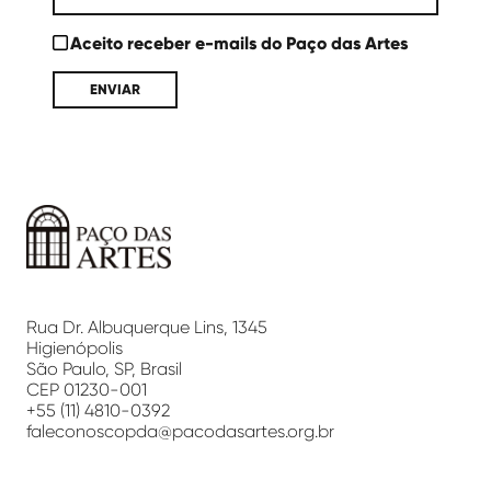
Aceito receber e-mails do Paço das Artes
Paço
das
Artes
Rua Dr. Albuquerque Lins, 1345
Higienópolis
São Paulo, SP, Brasil
CEP 01230-001
+55 (11) 4810-0392
faleconoscopda@pacodasartes.org.br