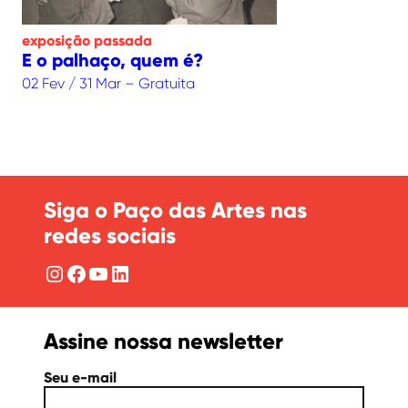
exposição
passada
E o palhaço, quem é?
02 Fev / 31 Mar – Gratuita
Siga o Paço das Artes nas
redes sociais
Instagram
Facebook
YouTube
LinkedIn
Assine nossa newsletter
Seu e-mail