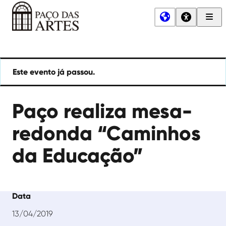
Men
Princ
Paço
das
Artes
Este evento já passou.
Paço realiza mesa-
redonda “Caminhos
da Educação”
Data
13/04/2019