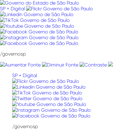
Pular
para
SP + Digital
o
conteúdo
/governosp
SP + Digital
/governosp