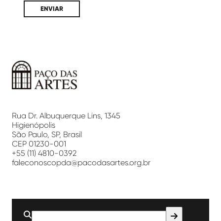
Paço
das
Artes
Rua Dr. Albuquerque Lins, 1345
Higienópolis
São Paulo, SP, Brasil
CEP 01230-001
+55 (11) 4810-0392
faleconoscopda@pacodasartes.org.br
Buscar