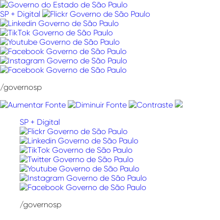
Pular
para
SP + Digital
o
conteúdo
/governosp
SP + Digital
/governosp