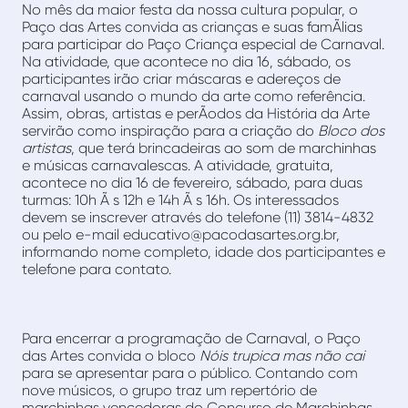
No mês da maior festa da nossa cultura popular, o
Paço das Artes convida as crianças e suas famÃ­lias
para participar do Paço Criança especial de Carnaval.
Na atividade, que acontece no dia 16, sábado, os
participantes irão criar máscaras e adereços de
carnaval usando o mundo da arte como referência.
Assim, obras, artistas e perÃ­odos da História da Arte
servirão como inspiração para a criação do
Bloco dos
artistas
, que terá brincadeiras ao som de marchinhas
e músicas carnavalescas. A atividade, gratuita,
acontece no dia 16 de fevereiro, sábado, para duas
turmas: 10h Ã s 12h e 14h Ã s 16h. Os interessados
devem se inscrever através do telefone (11) 3814-4832
ou pelo e-mail educativo@pacodasartes.org.br,
informando nome completo, idade dos participantes e
telefone para contato.
Para encerrar a programação de Carnaval, o Paço
das Artes convida o bloco
Nóis trupica mas não cai
para se apresentar para o público. Contando com
nove músicos, o grupo traz um repertório de
marchinhas vencedoras do Concurso de Marchinhas,