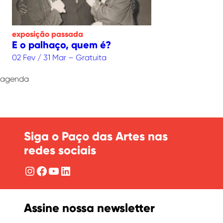
exposição
passada
E o palhaço, quem é?
02 Fev / 31 Mar – Gratuita
agenda
Siga o Paço das Artes nas
redes sociais
Instagram
Facebook
YouTube
LinkedIn
Assine nossa newsletter