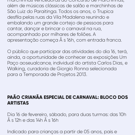
além de músicas clássicas de salão e marchinhas de
São Luiz do Paraitinga. Todos os anos, o Trupica
desfila pelas ruas da Vila Madalena reunindo e
embalando um grande cortejo de pessoas para
cantar, dançar e brincar o carnaval na rua,
acompanhado por milhares de foliões. A
apresentação começa Ã s 16h, com entrada franca.
O público que participar das atividades do dia 16, terá,
ainda, a oportunidade de conhecer as exposições Um
Paço aoseualcance, individual do artista Carlos Dias, e
Walking, curadoria de Giorgio Ronna selecionada
para a Temporada de Projetos 2013.
PAÃO CRIANÃA ESPECIAL DE CARNAVAL: BLOCO DOS
ARTISTAS
Dia 16 de fevereiro, sábado, para duas turmas: das 10h
Ã s 12h e das 14h Ã s 16h
Indicado para crianças a partir de 05 anos, pais e