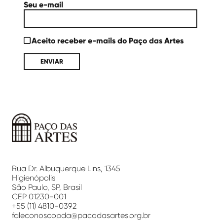
Seu e-mail
Aceito receber e-mails do Paço das Artes
Paço
das
Artes
Rua Dr. Albuquerque Lins, 1345
Higienópolis
São Paulo, SP, Brasil
CEP 01230-001
+55 (11) 4810-0392
faleconoscopda@pacodasartes.org.br