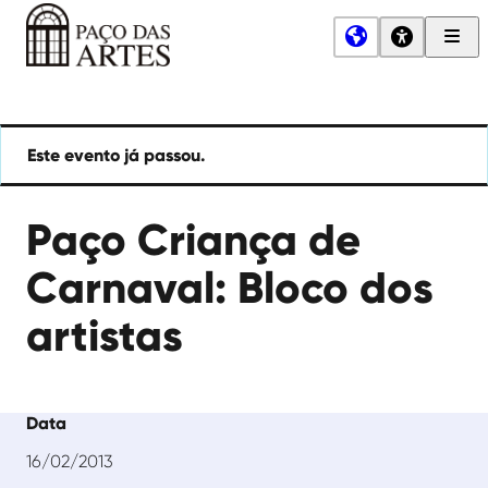
Men
Princ
Paço
das
Artes
Este evento já passou.
Paço Criança de
Carnaval: Bloco dos
artistas
Data
16/02/2013