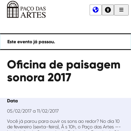
Men
Princ
Paço
das
Artes
Este evento já passou.
Oficina de paisagem
sonora 2017
Data
05/02/2017 a 11/02/2017
Você já parou para ouvir os sons ao redor? No dia 10
de fevereiro (sexta-feira), Ã s 10h, o Paço das Artes —-