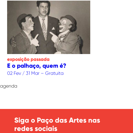
exposição
passada
E o palhaço, quem é?
02 Fev / 31 Mar – Gratuita
agenda
Siga o Paço das Artes nas
redes sociais