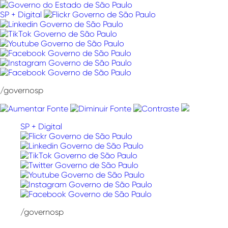
Pular
para
SP + Digital
o
conteúdo
/governosp
SP + Digital
/governosp