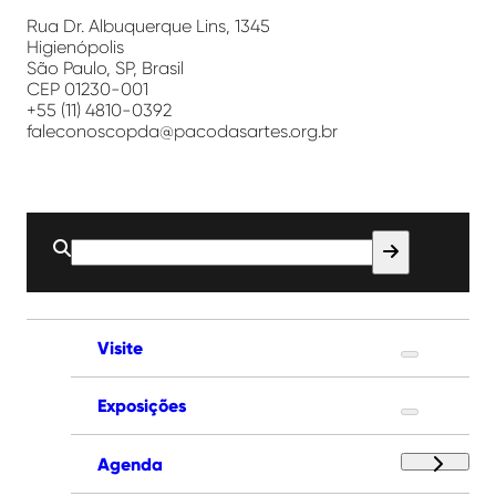
das
Artes
Rua Dr. Albuquerque Lins, 1345
Higienópolis
São Paulo, SP, Brasil
CEP 01230-001
+55 (11) 4810-0392
faleconoscopda@pacodasartes.org.br
Buscar
por:
Visite
Exposições
Agenda