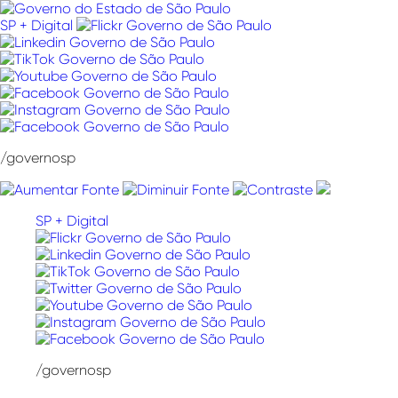
Pular
para
SP + Digital
o
conteúdo
/governosp
SP + Digital
/governosp