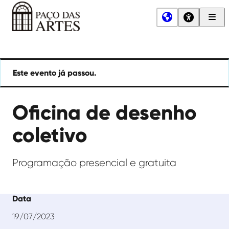
Men
Princ
Paço
das
Artes
Este evento já passou.
Oficina de desenho
coletivo
Programação presencial e gratuita
Data
19/07/2023