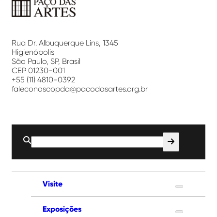
Paço
das
Artes
Rua Dr. Albuquerque Lins, 1345
Higienópolis
São Paulo, SP, Brasil
CEP 01230-001
+55 (11) 4810-0392
faleconoscopda@pacodasartes.org.br
Buscar
por:
Visite
Exposições