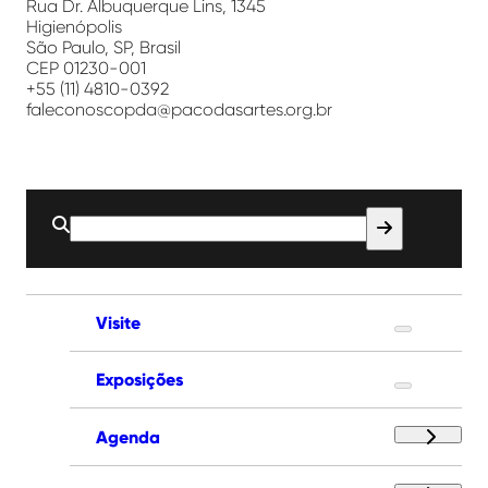
Artes
Rua Dr. Albuquerque Lins, 1345
Higienópolis
São Paulo, SP, Brasil
CEP 01230-001
+55 (11) 4810-0392
faleconoscopda@pacodasartes.org.br
Buscar
por:
Visite
Exposições
Agenda