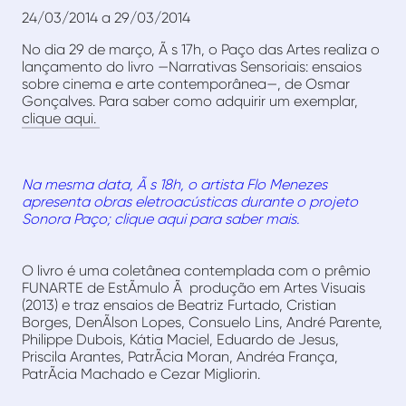
24/03/2014 a 29/03/2014
No dia 29 de março, Ã s 17h, o Paço das Artes realiza o
lançamento do livro —Narrativas Sensoriais: ensaios
sobre cinema e arte contemporânea—, de Osmar
Gonçalves. Para saber como adquirir um exemplar,
clique aqui.
Na mesma data, Ã s 18h, o artista Flo Menezes
apresenta obras eletroacústicas durante o projeto
Sonora Paço; clique aqui para saber mais.
O livro é uma coletânea contemplada com o prêmio
FUNARTE de EstÃ­mulo Ã produção em Artes Visuais
(2013) e traz ensaios de Beatriz Furtado, Cristian
Borges, DenÃ­lson Lopes, Consuelo Lins, André Parente,
Philippe Dubois, Kátia Maciel, Eduardo de Jesus,
Priscila Arantes, PatrÃ­cia Moran, Andréa França,
PatrÃ­cia Machado e Cezar Migliorin.