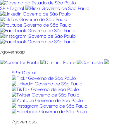
Pular
para
SP + Digital
o
conteúdo
/governosp
SP + Digital
/governosp