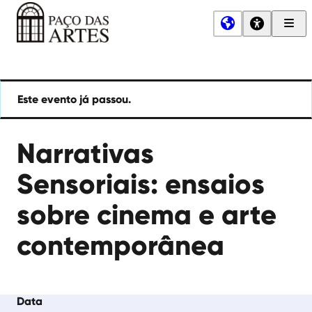
Men
Princ
Paço
das
Artes
Este evento já passou.
Narrativas
Sensoriais: ensaios
sobre cinema e arte
contemporânea
Data