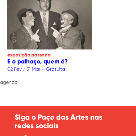
exposição
passada
E o palhaço, quem é?
02 Fev / 31 Mar – Gratuita
agenda
Siga o Paço das Artes nas
redes sociais