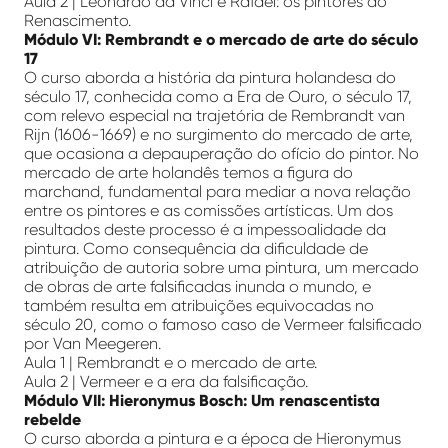
Aula 2 | Leonardo da Vinci e Rafael: os pintores do
Renascimento.
Módulo VI: Rembrandt e o mercado de arte do século
17
O curso aborda a história da pintura holandesa do
século 17, conhecida como a Era de Ouro, o século 17,
com relevo especial na trajetória de Rembrandt van
Rijn (1606-1669) e no surgimento do mercado de arte,
que ocasiona a depauperação do ofício do pintor. No
mercado de arte holandês temos a figura do
marchand, fundamental para mediar a nova relação
entre os pintores e as comissões artísticas. Um dos
resultados deste processo é a impessoalidade da
pintura. Como consequência da dificuldade de
atribuição de autoria sobre uma pintura, um mercado
de obras de arte falsificadas inunda o mundo, e
também resulta em atribuições equivocadas no
século 20, como o famoso caso de Vermeer falsificado
por Van Meegeren.
Aula 1 | Rembrandt e o mercado de arte.
Aula 2 | Vermeer e a era da falsificação.
Módulo VII: Hieronymus Bosch: Um renascentista
rebelde
O curso aborda a pintura e a época de Hieronymus