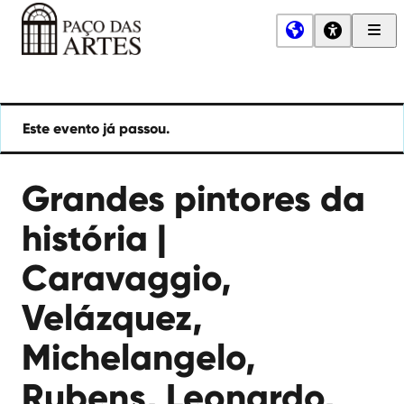
Men
Princ
Paço
das
Artes
Este evento já passou.
Grandes pintores da
história |
Caravaggio,
Velázquez,
Michelangelo,
Rubens, Leonardo,