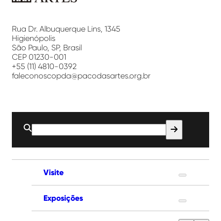
Paço
das
Artes
Rua Dr. Albuquerque Lins, 1345
Higienópolis
São Paulo, SP, Brasil
CEP 01230-001
+55 (11) 4810-0392
faleconoscopda@pacodasartes.org.br
Buscar
por:
Visite
Exposições