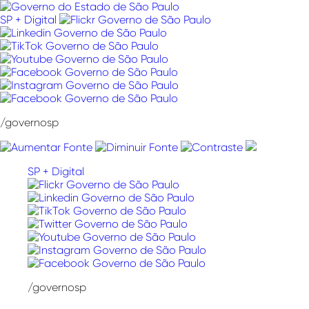
Pular
para
SP + Digital
o
conteúdo
/governosp
SP + Digital
/governosp