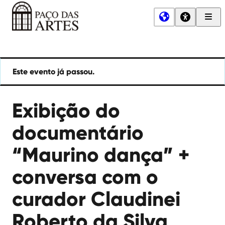
Men
Princ
Paço
das
Artes
Este evento já passou.
Exibição do
documentário
“Maurino dança” +
conversa com o
curador Claudinei
Roberto da Silva