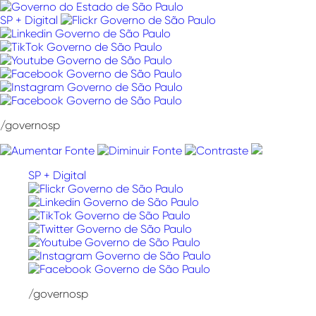
Pular
para
SP + Digital
o
conteúdo
/governosp
SP + Digital
/governosp