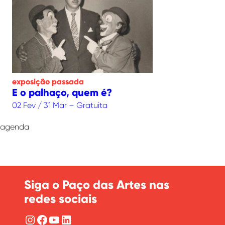
exposição
passada
E o palhaço, quem é?
02 Fev / 31 Mar – Gratuita
agenda
Siga o Paço das Artes nas
redes sociais
Instagram
Facebook
YouTube
LinkedIn