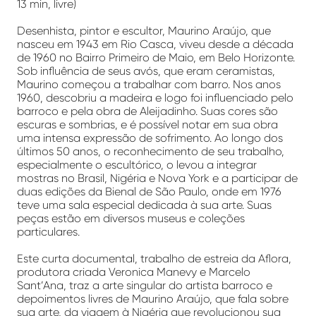
13 min, livre)
Desenhista, pintor e escultor, Maurino Araújo, que
nasceu em 1943 em Rio Casca, viveu desde a década
de 1960 no Bairro Primeiro de Maio, em Belo Horizonte.
Sob influência de seus avós, que eram ceramistas,
Maurino começou a trabalhar com barro. Nos anos
1960, descobriu a madeira e logo foi influenciado pelo
barroco e pela obra de Aleijadinho. Suas cores são
escuras e sombrias, e é possível notar em sua obra
uma intensa expressão de sofrimento. Ao longo dos
últimos 50 anos, o reconhecimento de seu trabalho,
especialmente o escultórico, o levou a integrar
mostras no Brasil, Nigéria e Nova York e a participar de
duas edições da Bienal de São Paulo, onde em 1976
teve uma sala especial dedicada à sua arte. Suas
peças estão em diversos museus e coleções
particulares.
Este curta documental, trabalho de estreia da Aflora,
produtora criada Veronica Manevy e Marcelo
Sant’Ana, traz a arte singular do artista barroco e
depoimentos livres de Maurino Araújo, que fala sobre
sua arte, da viagem à Nigéria que revolucionou sua