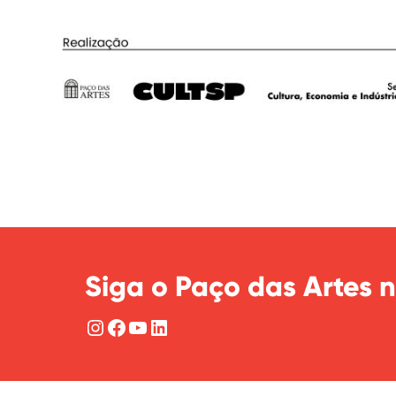
Siga o Paço das Artes n
Instagram
Facebook
YouTube
LinkedIn