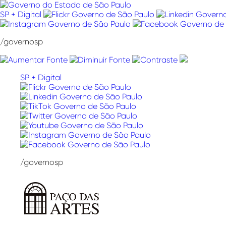
Pular
para
SP + Digital
o
conteúdo
/governosp
SP + Digital
/governosp
Paço