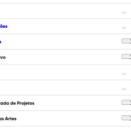
ções
a
ivo
ada de Projetos
as Artes