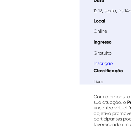
Data
12.12, sexta, às 14
Local
Online
Ingresso
Gratuito
Inscrição
Classificação
Livre
Com o propósito 
sua atuação, o
P
encontro virtual “
objetivo promove
participantes pod
favorecendo um d