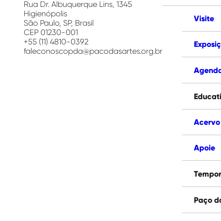
Artes
Rua Dr. Albuquerque Lins, 1345
Higienópolis
Visite
São Paulo, SP, Brasil
CEP 01230-001
+55 (11) 4810-0392
Exposi
faleconoscopda@pacodasartes.org.br
Agend
Educat
Acervo
Apoie
Tempor
Paço d