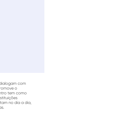
s dialogam com
promove o
ontro tem como
tituições
tam no dia a dia,
as.