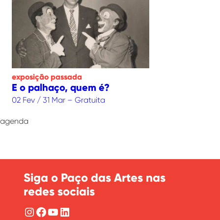
exposição
passada
E o palhaço, quem é?
02 Fev / 31 Mar – Gratuita
agenda
Siga o Paço das Artes nas
redes sociais
Instagram
Facebook
YouTube
LinkedIn