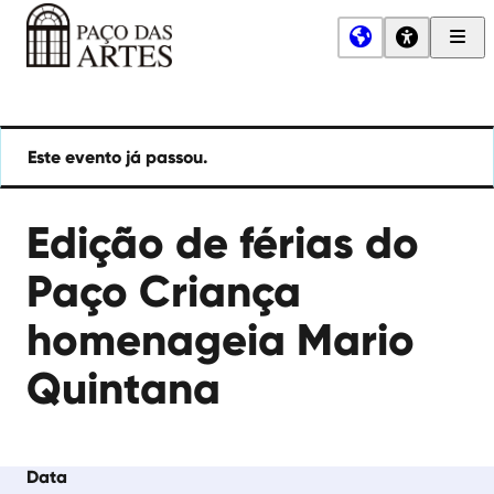
Men
Princ
Paço
das
Artes
Este evento já passou.
Edição de férias do
Paço Criança
homenageia Mario
Quintana
Data