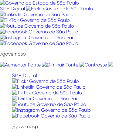
Pular
para
SP + Digital
o
conteúdo
/governosp
SP + Digital
/governosp