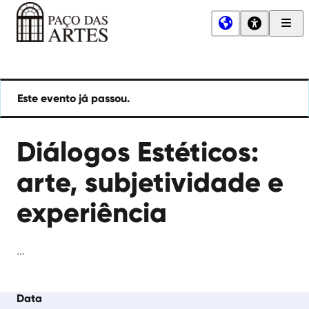
Men
Princ
Paço
das
Artes
Este evento já passou.
Diálogos Estéticos:
arte, subjetividade e
experiência
…
Data