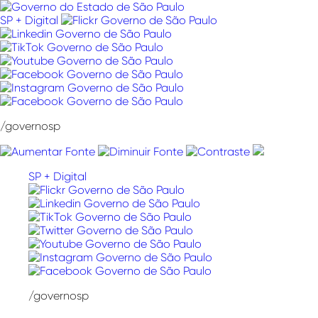
Pular
para
SP + Digital
o
conteúdo
/governosp
SP + Digital
/governosp