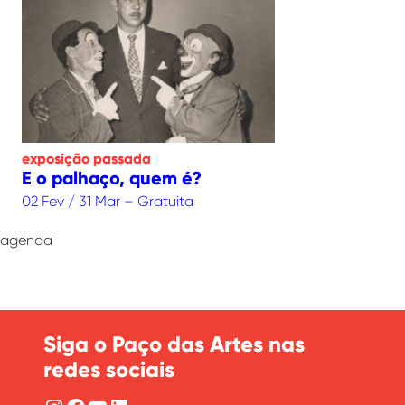
exposição
passada
E o palhaço, quem é?
02 Fev / 31 Mar – Gratuita
agenda
Siga o Paço das Artes nas
redes sociais