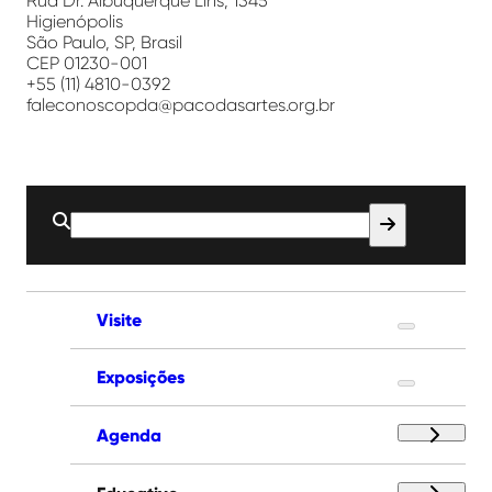
Rua Dr. Albuquerque Lins, 1345
Higienópolis
São Paulo, SP, Brasil
CEP 01230-001
+55 (11) 4810-0392
faleconoscopda@pacodasartes.org.br
Buscar
por:
Visite
Exposições
Agenda