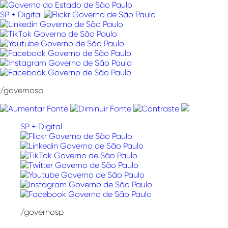
Pular
para
SP + Digital
o
conteúdo
/governosp
SP + Digital
/governosp