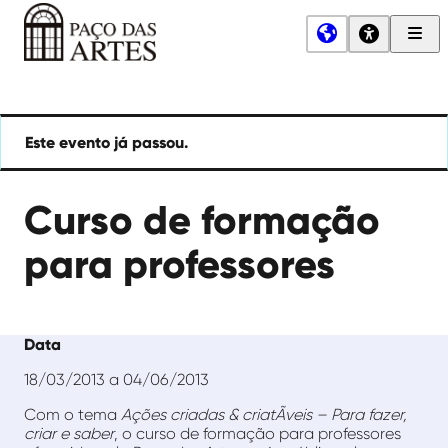
Men
Princ
Paço
das
Artes
Este evento já passou.
Curso de formação
para professores
Data
18/03/2013 a 04/06/2013
Com o tema
Ações criadas & criatÃ­veis – Para fazer,
criar e saber
, o curso de formação para professores