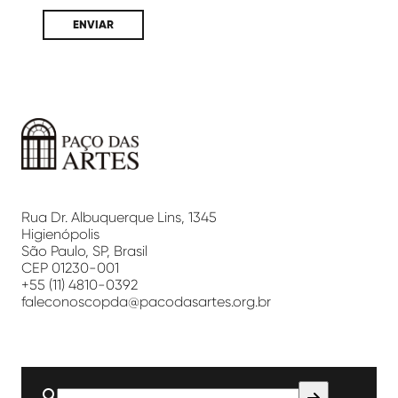
Paço
das
Artes
Rua Dr. Albuquerque Lins, 1345
Higienópolis
São Paulo, SP, Brasil
CEP 01230-001
+55 (11) 4810-0392
faleconoscopda@pacodasartes.org.br
Buscar